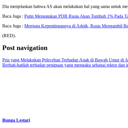
Dia menjelaskan bahwa AS akan melakukan hal yang sama untuk meng
Baca Juga :
Putin Mengatakan PDB Rusia Akan Tumbuh 1% Pada T
Baca Juga :
Menjaga Kepentingannya di Arktik, Rusia Mengambil Be
(RED).
Post navigation
Pria yang Melakukan Pelecehan Terhadap Anak di Bawah Umur di Jak
Berhati-hatilah terhadap penipuan yang mengaku sebagai rektor dan in
Bunga Lestari