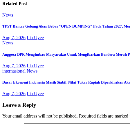
Related Post
News
TPST Bantar Gebang Akan Bebas “OPEN DUMPING” Pada Tahun 2027, Men
Aug 7, 2026
Lia Uyee
News
Anggota DPR Mengimbau Masyarakat Untuk Mengibarkan Bendera Merah Pu
Aug 7, 2026
Lia Uyee
internasional
News
Dasar Ekonomi Indonesia Masih Stabil, Nilai Tukar Rupiah Diperkirakan Ak
Aug 7, 2026
Lia Uyee
Leave a Reply
Your email address will not be published.
Required fields are marked