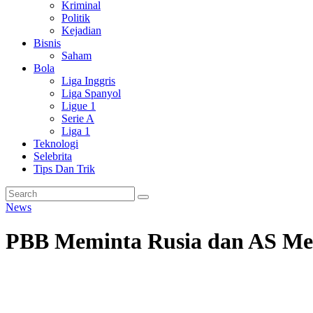
Kriminal
Politik
Kejadian
Bisnis
Saham
Bola
Liga Inggris
Liga Spanyol
Ligue 1
Serie A
Liga 1
Teknologi
Selebrita
Tips Dan Trik
News
PBB Meminta Rusia dan AS Mel