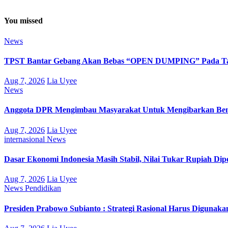
You missed
News
TPST Bantar Gebang Akan Bebas “OPEN DUMPING” Pada Tah
Aug 7, 2026
Lia Uyee
News
Anggota DPR Mengimbau Masyarakat Untuk Mengibarkan Bend
Aug 7, 2026
Lia Uyee
internasional
News
Dasar Ekonomi Indonesia Masih Stabil, Nilai Tukar Rupiah Di
Aug 7, 2026
Lia Uyee
News
Pendidikan
Presiden Prabowo Subianto : Strategi Rasional Harus Digunak