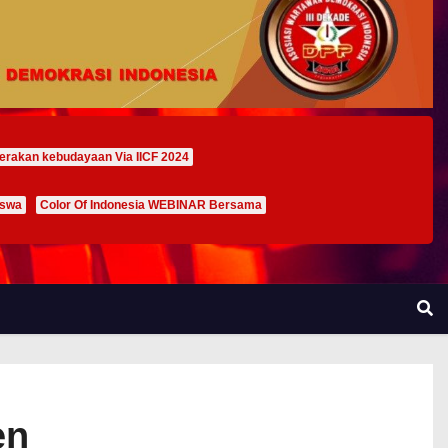
erakan kebudayaan Via IICF 2024
iswa
Color Of Indonesia WEBINAR Bersama
en