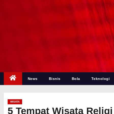
News
Bisnis
Bola
Teknologi
WISATA
5 Tempat Wisata Religi