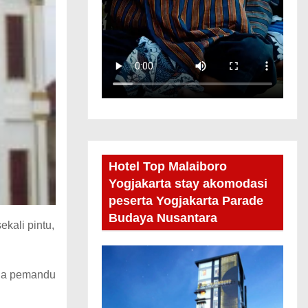
Hotel Top Malaiboro
Yogjakarta stay akomodasi
peserta Yogjakarta Parade
Budaya Nusantara
kali pintu,
 ada pemandu