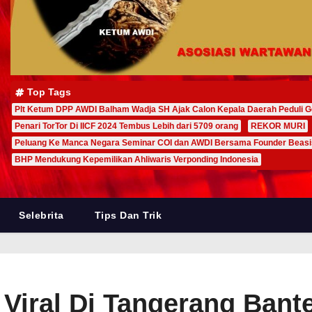
Top Tags
Plt Ketum DPP AWDI Balham Wadja SH Ajak Calon Kepala Daerah Peduli G
Penari TorTor Di IICF 2024 Tembus Lebih dari 5709 orang
REKOR MURI
Peluang Ke Manca Negara Seminar COI dan AWDI Bersama Founder Beas
BHP Mendukung Kepemilikan Ahliwaris Verponding Indonesia
Selebrita
Tips Dan Trik
 Viral Di Tangerang Bant