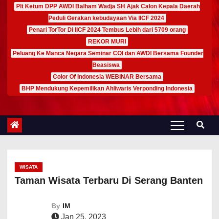
Plt Ketum DPP AWDI Balham Wadja SH Ajak Calon Kepala Daerah
Peduli Gerakan kebudayaan Via IICF 2024
Penari TorTor Di IICF 2024 Tembus Lebih dari 5709 orang
REKOR MURI
Peluang Ke Manca Negara Seminar COI dan AWDI Bersama Founder
Beasiswa
Color Of Indonesia WEBINAR Bersama
BHP Mendukung Kepemilikan Ahliwaris Verponding Indonesia
WISATA
Taman Wisata Terbaru Di Serang Banten
By
IM
Jan 25, 2023