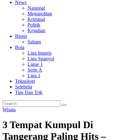
News
Nasional
Megapolitan
Kriminal
Politik
Kejadian
Bisnis
Saham
Bola
Liga Inggris
Liga Spanyol
Ligue 1
Serie A
Liga 1
Teknologi
Selebrita
Tips Dan Trik
Wisata
3 Tempat Kumpul Di
Tangerang Paling Hits –