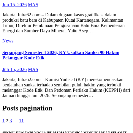
Jun 15, 2026
MAS
Jakarta, Intra62.com – Dalam dugaan kasus gratifikasi dalam
produksi batu bara di Kabupaten Kutai Kartanegara, Kalimantan
Timur, Direktur Pembinaan Pengusahaan Batu Bara Kementerian
Energi dan Sumber Daya Mineral. Yaitu Asep…
News
Sepanjang Semester I 2026, KY Usulkan Sanksi 90 Hakim
Pelanggar Kode Etik
Jun 15, 2026
MAS
Jakarta, Intra62.com – Komisi Yudisial (KY) merekomendasikan
penjatuhan sanksi terhadap sembilan puluh hakim yang terbukti
melanggar Kode Etik. Dan Pedoman Perilaku Hakim (KEPPH) dari
Januari hingga Juni 2026. Sepanjang semester…
Posts pagination
1
2
3
…
11
SEKWIL DPW AWDI YOGJA IBU MARIA VERONICA MENGUCAPKAN SELAMAT