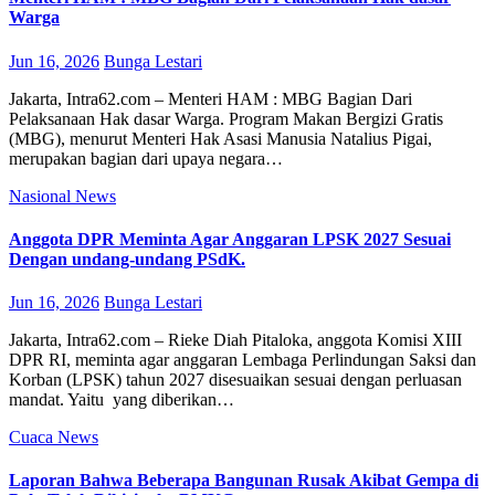
Warga
Jun 16, 2026
Bunga Lestari
Jakarta, Intra62.com – Menteri HAM : MBG Bagian Dari
Pelaksanaan Hak dasar Warga. Program Makan Bergizi Gratis
(MBG), menurut Menteri Hak Asasi Manusia Natalius Pigai,
merupakan bagian dari upaya negara…
Nasional
News
Anggota DPR Meminta Agar Anggaran LPSK 2027 Sesuai
Dengan undang-undang PSdK.
Jun 16, 2026
Bunga Lestari
Jakarta, Intra62.com – Rieke Diah Pitaloka, anggota Komisi XIII
DPR RI, meminta agar anggaran Lembaga Perlindungan Saksi dan
Korban (LPSK) tahun 2027 disesuaikan sesuai dengan perluasan
mandat. Yaitu yang diberikan…
Cuaca
News
Laporan Bahwa Beberapa Bangunan Rusak Akibat Gempa di