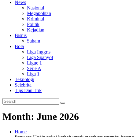
News
Nasional
Megapolitan
Kriminal
Politik
Kejadian
Bisnis
Saham
Bola
Liga Inggris
Liga Spanyol
Ligue 1
Serie A
Liga 1
Teknologi
Selebrita
Tips Dan Trik
Month:
June 2026
Home