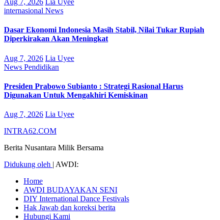
Aug 7, 2026
Lia Uyee
internasional
News
Dasar Ekonomi Indonesia Masih Stabil, Nilai Tukar Rupiah
Diperkirakan Akan Meningkat
Aug 7, 2026
Lia Uyee
News
Pendidikan
Presiden Prabowo Subianto : Strategi Rasional Harus
Digunakan Untuk Mengakhiri Kemiskinan
Aug 7, 2026
Lia Uyee
INTRA62.COM
Berita Nusantara Milik Bersama
Didukung oleh
|
AWDI:
Home
AWDI BUDAYAKAN SENI
DIY International Dance Festivals
Hak Jawab dan koreksi berita
Hubungi Kami