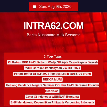
Sun. Aug 9th, 2026
INTRA62.COM
Berita Nusantara Milik Bersama
Top Tags
Plt Ketum DPP AWDI Balham Wadja SH Ajak Calon Kepala Daerah
Peduli Gerakan kebudayaan Via IICF 2024
Penari TorTor Di IICF 2024 Tembus Lebih dari 5709 orang
REKOR MURI
Peluang Ke Manca Negara Seminar COI dan AWDI Bersama Founder
Beasiswa
Color Of Indonesia WEBINAR Bersama
BHP Mendukung Kepemilikan Ahliwaris Verponding Indonesia