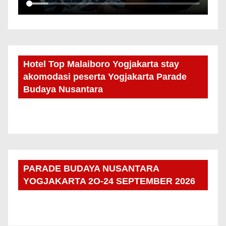
Hotel Top Malaiboro Yogjakarta stay
akomodasi peserta Yogjakarta Parade
Budaya Nusantara
PARADE BUDAYA NUSANTARA
YOGJAKARTA 2O-24 SEPTEMBER 2026