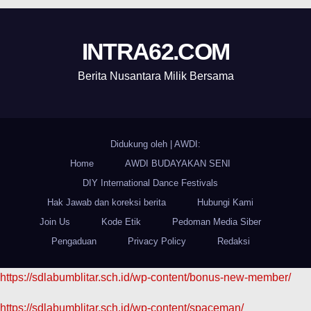
INTRA62.COM
Berita Nusantara Milik Bersama
Didukung oleh
|
AWDI:
Home
AWDI BUDAYAKAN SENI
DIY International Dance Festivals
Hak Jawab dan koreksi berita
Hubungi Kami
Join Us
Kode Etik
Pedoman Media Siber
Pengaduan
Privacy Policy
Redaksi
https://sdlabumblitar.sch.id/wp-content/bonus-new-member/
https://sdlabumblitar.sch.id/wp-content/spaceman/