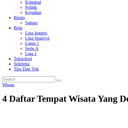
Kriminal
Politik
Kejadian
Bisnis
Saham
Bola
Liga Inggris
Liga Spanyol
Ligue 1
Serie A
Liga 1
Teknologi
Selebrita
Tips Dan Trik
Wisata
4 Daftar Tempat Wisata Yang 