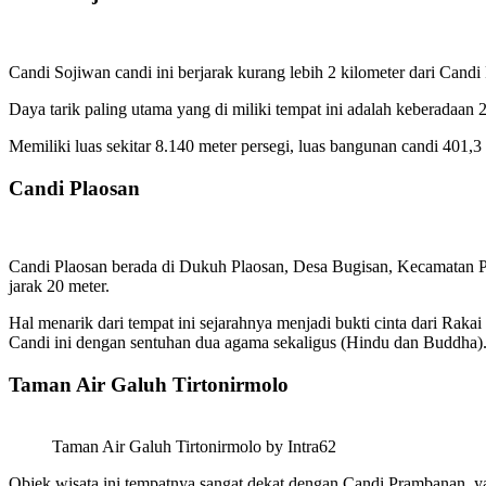
Candi Sojiwan candi ini berjarak kurang lebih 2 kilometer dari C
Daya tarik paling utama yang di miliki tempat ini adalah keberadaan 2
Memiliki luas sekitar 8.140 meter persegi, luas bangunan candi 401,3
Candi Plaosan
Candi Plaosan berada di Dukuh Plaosan, Desa Bugisan, Kecamatan Pr
jarak 20 meter.
Hal menarik dari tempat ini sejarahnya menjadi bukti cinta dari R
Candi ini dengan sentuhan dua agama sekaligus (Hindu dan Buddha)
Taman Air Galuh Tirtonirmolo
Taman Air Galuh Tirtonirmolo by Intra62
Objek wisata ini tempatnya sangat dekat dengan Candi Prambanan, ya