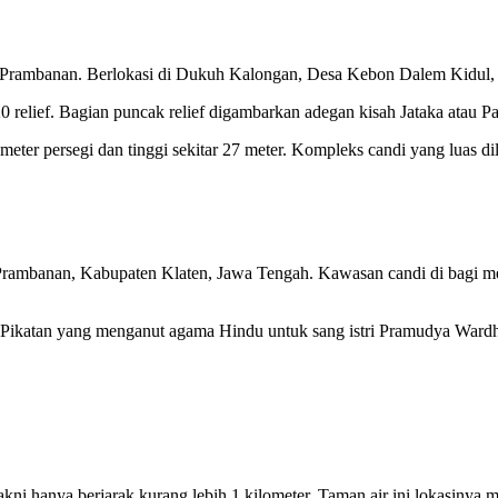
andi Prambanan. Berlokasi di Dukuh Kalongan, Desa Kebon Dalem Kidu
0 relief. Bagian puncak relief digambarkan adegan kisah Jataka atau Pa
 meter persegi dan tinggi sekitar 27 meter. Kompleks candi yang luas d
ambanan, Kabupaten Klaten, Jawa Tengah. Kawasan candi di bagi menj
akai Pikatan yang menganut agama Hindu untuk sang istri Pramudya Wa
.
kni hanya berjarak kurang lebih 1 kilometer. Taman air ini lokasiny