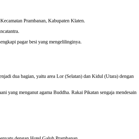
l, Kecamatan Prambanan, Kabupaten Klaten.
ncatantra.
ilengkapi pagar besi yang mengelilinginya.
adi dua bagian, yaitu area Lor (Selatan) dan Kidul (Utara) dengan
rdhani yang menganut agama Buddha. Rakai Pikatan sengaja mendesain
a menyatu dengan Hotel Galuh Prambanan.