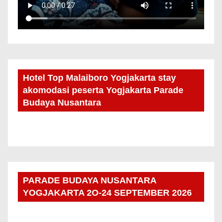
Hotel Top Malaiboro Yogjakarta stay
akomodasi peserta Yogjakarta Parade
Budaya Nusantara
PARADE BUDAYA NUSANTARA
YOGJAKARTA 2O-24 SEPTEMBER 2026