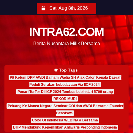
Sat. Aug 8th, 2026
INTRA62.COM
Berita Nusantara Milik Bersama
Top Tags
Plt Ketum DPP AWDI Balham Wadja SH Ajak Calon Kepala Daerah
Peduli Gerakan kebudayaan Via IICF 2024
Penari TorTor Di IICF 2024 Tembus Lebih dari 5709 orang
REKOR MURI
Peluang Ke Manca Negara Seminar COI dan AWDI Bersama Founder
Beasiswa
Color Of Indonesia WEBINAR Bersama
BHP Mendukung Kepemilikan Ahliwaris Verponding Indonesia