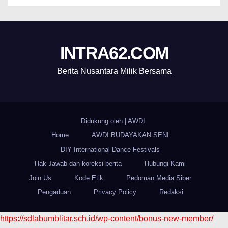
INTRA62.COM
Berita Nusantara Milik Bersama
Didukung oleh
|
AWDI:
Home
AWDI BUDAYAKAN SENI
DIY International Dance Festivals
Hak Jawab dan koreksi berita
Hubungi Kami
Join Us
Kode Etik
Pedoman Media Siber
Pengaduan
Privacy Policy
Redaksi
https://sdlabumblitar.sch.id/wp-content/bonus-new-member/