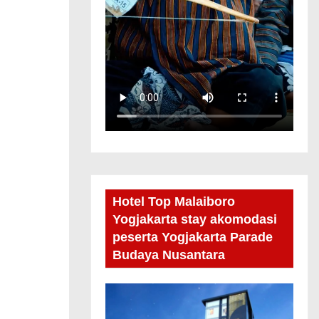
Hotel Top Malaiboro
Yogjakarta stay akomodasi
peserta Yogjakarta Parade
Budaya Nusantara