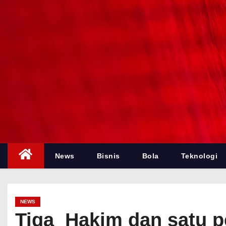
News
Bisnis
Bola
Teknologi
NEWS
Tiga Hakim dan satu p