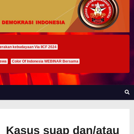
erakan kebudayaan Via IICF 2024
iswa
Color Of Indonesia WEBINAR Bersama
a Kasus suap dan/atau