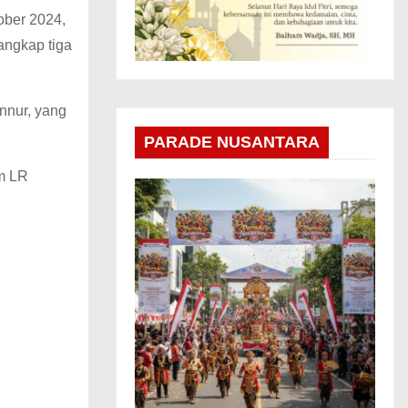
ober 2024,
ngkap tiga
nnur, yang
PARADE NUSANTARA
im LR