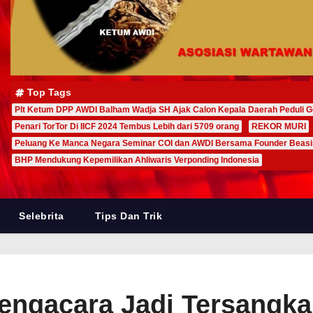
Top Tags
Plt Ketum DPP AWDI Balham Wadja SH Ajak Calon Kepala Daerah Peduli G
Penari TorTor Di IICF 2024 Tembus Lebih dari 5709 orang
REKOR MURI
Peluang Ke Manca Negara Seminar COI dan AWDI Bersama Founder Beas
BHP Mendukung Kepemilikan Ahliwaris Verponding Indonesia
Selebrita
Tips Dan Trik
engacara Jadi Tersangk