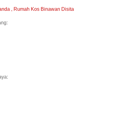
nda , Rumah Kos Binawan Disita
ang:
aya: