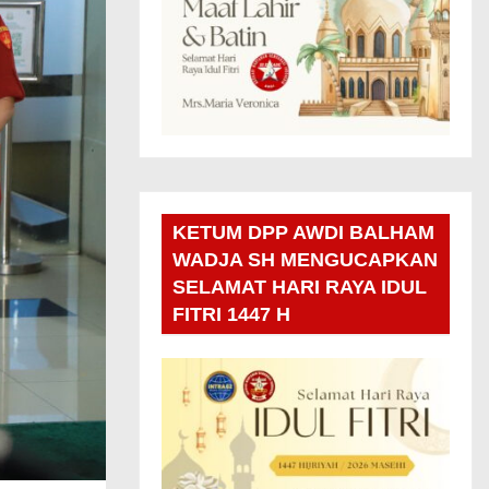
KETUM DPP AWDI BALHAM
WADJA SH MENGUCAPKAN
SELAMAT HARI RAYA IDUL
FITRI 1447 H