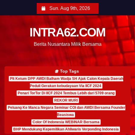
Sun. Aug 9th, 2026
INTRA62.COM
Berita Nusantara Milik Bersama
Top Tags
Plt Ketum DPP AWDI Balham Wadja SH Ajak Calon Kepala Daerah
Peduli Gerakan kebudayaan Via IICF 2024
Penari TorTor Di IICF 2024 Tembus Lebih dari 5709 orang
REKOR MURI
Peluang Ke Manca Negara Seminar COI dan AWDI Bersama Founder
Beasiswa
Color Of Indonesia WEBINAR Bersama
BHP Mendukung Kepemilikan Ahliwaris Verponding Indonesia