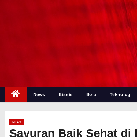
News
Bisnis
Bola
Teknologi
NEWS
Sayuran Baik Sehat di