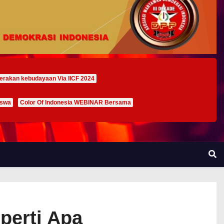
erakan kebudayaan Via IICF 2024
iswa
Color Of Indonesia WEBINAR Bersama
perti Apa