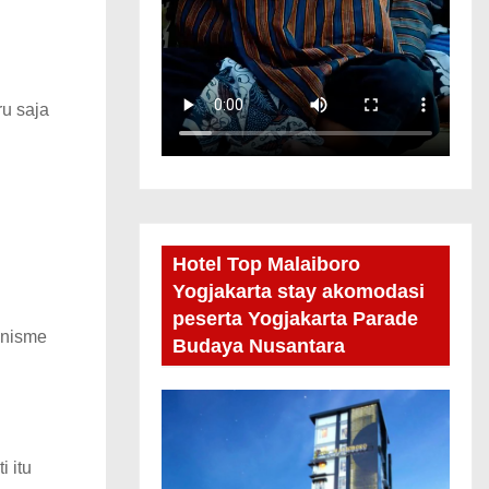
u saja
Hotel Top Malaiboro
Yogjakarta stay akomodasi
peserta Yogjakarta Parade
anisme
Budaya Nusantara
 itu