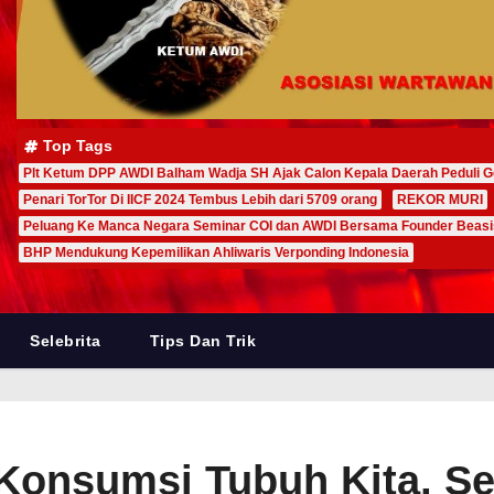
Top Tags
Plt Ketum DPP AWDI Balham Wadja SH Ajak Calon Kepala Daerah Peduli G
Penari TorTor Di IICF 2024 Tembus Lebih dari 5709 orang
REKOR MURI
Peluang Ke Manca Negara Seminar COI dan AWDI Bersama Founder Beas
BHP Mendukung Kepemilikan Ahliwaris Verponding Indonesia
Selebrita
Tips Dan Trik
 Konsumsi Tubuh Kita, Se