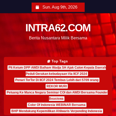
Sun. Aug 9th, 2026
INTRA62.COM
Berita Nusantara Milik Bersama
Top Tags
Plt Ketum DPP AWDI Balham Wadja SH Ajak Calon Kepala Daerah
Peduli Gerakan kebudayaan Via IICF 2024
Penari TorTor Di IICF 2024 Tembus Lebih dari 5709 orang
REKOR MURI
Peluang Ke Manca Negara Seminar COI dan AWDI Bersama Founder
Beasiswa
Color Of Indonesia WEBINAR Bersama
BHP Mendukung Kepemilikan Ahliwaris Verponding Indonesia