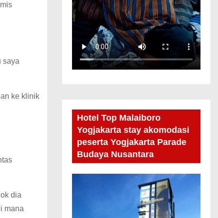
amis
u saya
n ke klinik
Hotel Top Malaiboro
Yogjakarta stay akomodasi
peserta Yogjakarta Parade
Budaya Nusantara
ntas
lok dia
di mana