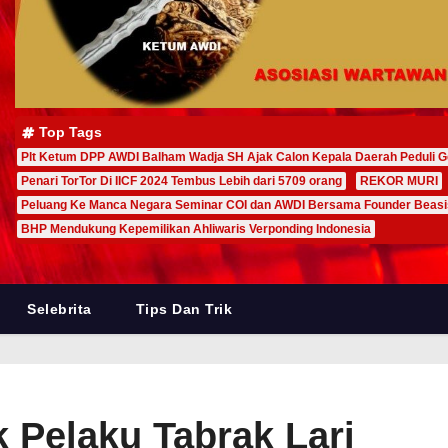
Top Tags
Plt Ketum DPP AWDI Balham Wadja SH Ajak Calon Kepala Daerah Peduli G
Penari TorTor Di IICF 2024 Tembus Lebih dari 5709 orang
REKOR MURI
Peluang Ke Manca Negara Seminar COI dan AWDI Bersama Founder Beas
BHP Mendukung Kepemilikan Ahliwaris Verponding Indonesia
Selebrita
Tips Dan Trik
k Pelaku Tabrak Lari