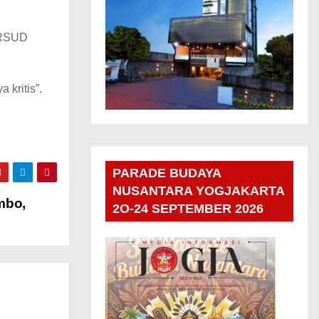
 RSUD
 kritis”.
PARADE BUDAYA
NUSANTARA YOGJAKARTA
mbo,
2O-24 SEPTEMBER 2026