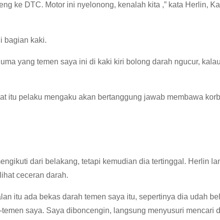
 ke DTC. Motor ini nyelonong, kenalah kita ,” kata Herlin, K
i bagian kaki.
 Cuma yang temen saya ini di kaki kiri bolong darah ngucur, kala
aat itu pelaku mengaku akan bertanggung jawab membawa korba
ikuti dari belakang, tetapi kemudian dia tertinggal. Herlin la
lihat ceceran darah.
an itu ada bekas darah temen saya itu, sepertinya dia udah be
en-temen saya. Saya diboncengin, langsung menyusuri mencari 