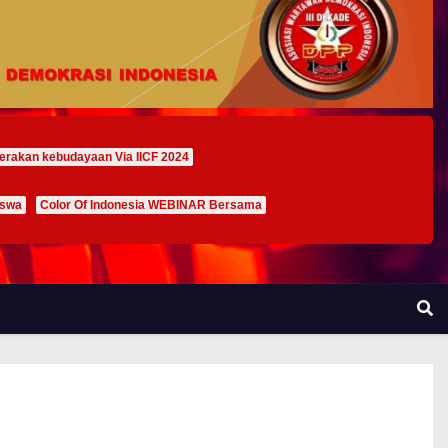
erakan kebudayaan Via IICF 2024
iswa
Color Of Indonesia WEBINAR Bersama