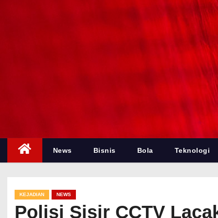
News
Bisnis
Bola
Teknologi
KEJADIAN
NEWS
Polisi Sisir CCTV Laca