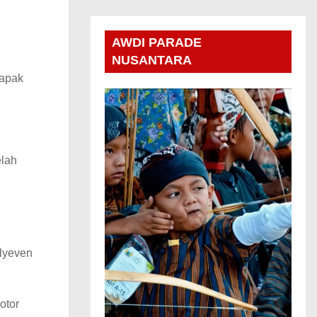
AWDI PARADE
NUSANTARA
Bapak
elah
llyeven
otor