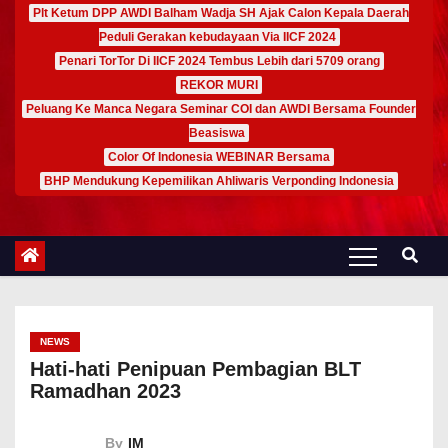
Plt Ketum DPP AWDI Balham Wadja SH Ajak Calon Kepala Daerah
Peduli Gerakan kebudayaan Via IICF 2024
Penari TorTor Di IICF 2024 Tembus Lebih dari 5709 orang
REKOR MURI
Peluang Ke Manca Negara Seminar COI dan AWDI Bersama Founder
Beasiswa
Color Of Indonesia WEBINAR Bersama
BHP Mendukung Kepemilikan Ahliwaris Verponding Indonesia
NEWS
Hati-hati Penipuan Pembagian BLT
Ramadhan 2023
By
IM