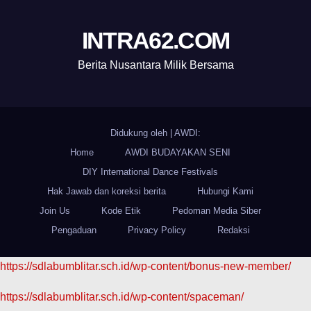
INTRA62.COM
Berita Nusantara Milik Bersama
Didukung oleh
|
AWDI:
Home
AWDI BUDAYAKAN SENI
DIY International Dance Festivals
Hak Jawab dan koreksi berita
Hubungi Kami
Join Us
Kode Etik
Pedoman Media Siber
Pengaduan
Privacy Policy
Redaksi
https://sdlabumblitar.sch.id/wp-content/bonus-new-member/
https://sdlabumblitar.sch.id/wp-content/spaceman/