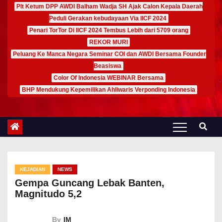
Plt Ketum DPP AWDI Balham Wadja SH Ajak Calon Kepala Daerah
Peduli Gerakan kebudayaan Via IICF 2024
Penari TorTor Di IICF 2024 Tembus Lebih dari 5709 orang
REKOR MURI
Peluang Ke Manca Negara Seminar COI dan AWDI Bersama Founder
Beasiswa
Color Of Indonesia WEBINAR Bersama
BHP Mendukung Kepemilikan Ahliwaris Verponding Indonesia
KEJADIAN
NEWS
Gempa Guncang Lebak Banten,
Magnitudo 5,2
By
IM