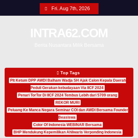
Fri. Aug 7th, 2026
INTRA62.COM
Berita Nusantara Milik Bersama
Top Tags
Plt Ketum DPP AWDI Balham Wadja SH Ajak Calon Kepala Daerah
Peduli Gerakan kebudayaan Via IICF 2024
Penari TorTor Di IICF 2024 Tembus Lebih dari 5709 orang
REKOR MURI
Peluang Ke Manca Negara Seminar COI dan AWDI Bersama Founder
Beasiswa
Color Of Indonesia WEBINAR Bersama
BHP Mendukung Kepemilikan Ahliwaris Verponding Indonesia