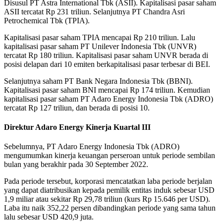
Disusul PT Astra International Tbk (ASII).
Kapitalisasi pasar saham
ASII tercatat Rp 231 triliun.
Selanjutnya PT Chandra Asri
Petrochemical Tbk (TPIA).
Kapitalisasi pasar saham TPIA mencapai Rp 210 triliun.
Lalu
kapitalisasi pasar saham PT Unilever Indonesia Tbk (UNVR)
tercatat Rp 180 triliun.
Kapitalisasi pasar saham UNVR berada di
posisi delapan dari 10 emiten berkapitalisasi pasar terbesar di BEI.
Selanjutnya saham PT Bank Negara Indonesia Tbk (BBNI).
Kapitalisasi pasar saham BNI mencapai Rp 174 triliun.
Kemudian
kapitalisasi pasar saham PT Adaro Energy Indonesia Tbk (ADRO)
tercatat Rp 127 triliun, dan berada di posisi 10.
Direktur Adaro Energy Kinerja Kuartal III
Sebelumnya, PT Adaro Energy Indonesia Tbk (ADRO)
mengumumkan kinerja keuangan perseroan untuk periode sembilan
bulan yang berakhir pada 30 September 2022.
Pada periode tersebut, korporasi mencatatkan laba periode berjalan
yang dapat diatribusikan kepada pemilik entitas induk sebesar USD
1,9 miliar atau sekitar Rp 29,78 triliun (kurs Rp 15.646 per USD).
Laba itu naik 352,22 persen dibandingkan periode yang sama tahun
lalu sebesar USD 420,9 juta.