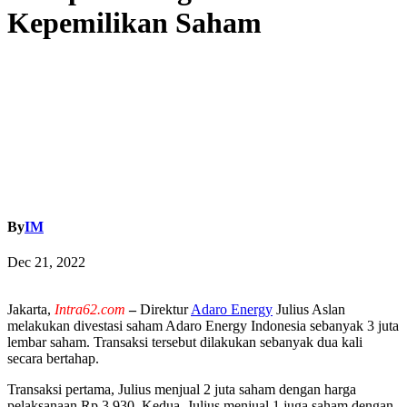
Kepemilikan Saham
By
IM
Dec 21, 2022
Jak
arta,
Intra62.com
–
Direktur
Adaro Energy
Julius Aslan
melakukan divestasi saham Adaro Energy Indonesia
sebanyak 3 juta
lembar saham.
Transaksi tersebut dilakukan sebanyak dua kali
secara bertahap.
Transaksi pertama, Julius menjual 2 juta saham dengan harga
pelaksanaan Rp 3.930. K
edua, Julius menjual 1 juga saham dengan