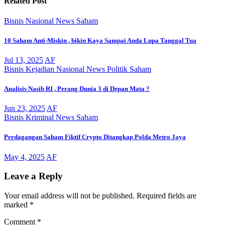
Related Post
Bisnis
Nasional
News
Saham
10 Saham Anti-Miskin , bikin Kaya Sampai Anda Lupa Tanggal Tua
Jul 13, 2025
AF
Bisnis
Kejadian
Nasional
News
Politik
Saham
Analisis Nasib RI , Perang Dunia 3 di Depan Mata ?
Jun 23, 2025
AF
Bisnis
Kriminal
News
Saham
Perdagangan Saham Fiktif Crypto Ditangkap Polda Metro Jaya
May 4, 2025
AF
Leave a Reply
Your email address will not be published.
Required fields are
marked
*
Comment
*