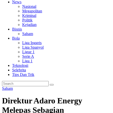
News
Nasional
Megapolitan
Kriminal
Politik
Kejadian
Bisnis
Saham
Bola
Liga Inggris
Liga Spanyol
Ligue 1
Serie A
Liga 1
Teknologi
Selebrita
Tips Dan Trik
Saham
Direktur Adaro Energy
Melepas Sebagian