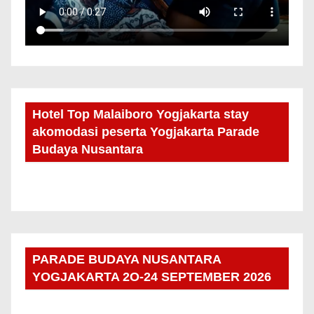
Hotel Top Malaiboro Yogjakarta stay
akomodasi peserta Yogjakarta Parade
Budaya Nusantara
PARADE BUDAYA NUSANTARA
YOGJAKARTA 2O-24 SEPTEMBER 2026