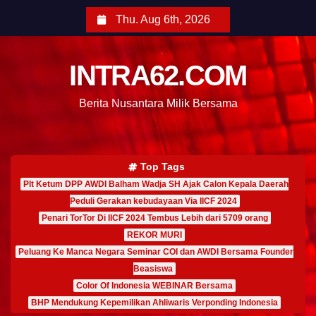
Thu. Aug 6th, 2026
INTRA62.COM
Berita Nusantara Milik Bersama
Top Tags
Plt Ketum DPP AWDI Balham Wadja SH Ajak Calon Kepala Daerah
Peduli Gerakan kebudayaan Via IICF 2024
Penari TorTor Di IICF 2024 Tembus Lebih dari 5709 orang
REKOR MURI
Peluang Ke Manca Negara Seminar COI dan AWDI Bersama Founder
Beasiswa
Color Of Indonesia WEBINAR Bersama
BHP Mendukung Kepemilikan Ahliwaris Verponding Indonesia