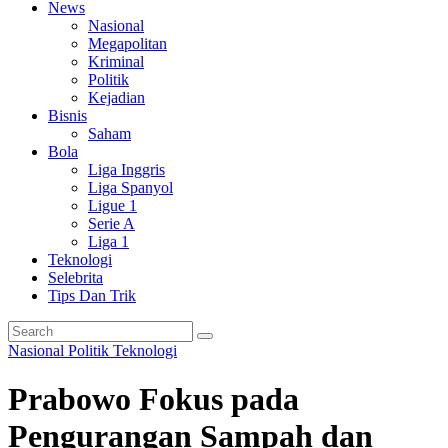
News
Nasional
Megapolitan
Kriminal
Politik
Kejadian
Bisnis
Saham
Bola
Liga Inggris
Liga Spanyol
Ligue 1
Serie A
Liga 1
Teknologi
Selebrita
Tips Dan Trik
Nasional
Politik
Teknologi
Prabowo Fokus pada
Pengurangan Sampah dan