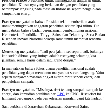
Presiden Prabowo Subianto untuk meningkatkan anggaran untuk
penelitian. Khususnya yang berkaitan dengan penelitian yang
berdampak langsung pada masalah Indonesia seperti pengelolaan
sampah dan energi.
Prasetyo menyatakan bahwa Presiden telah memberikan arahan
untuk meningkatkan anggaran penelitian sekitar Rp4 triliun. Dia
menyatakan bahwa badan perencanaan pembangunan nasional,
Kementerian Pendidikan Tinggi, Sains, dan Teknologi. Serta Badan
Riset dan Inovasi Nasional bekerja sama untuk membuat rencana
penelitian.
Mensesneg menyatakan, “Jadi peta jalan riset seperti tadi, bukunya
kan sudah dibuat, yang intinya adalah riset yang sekarang kita
jalankan, semua harus dalam satu grand design.”
Ia menyatakan bahwa fokus utama penelitian nasional adalah
penelitian yang dapat membantu masyarakat secara langsung. Yaitu
seperti menjawab masalah tingkat akar rumput seperti energi dan
pengelolaan sampah.
Prasetyo mengatakan, “Misalnya, riset tentang sampah, sampah ke
energi, dan kemudian peralihan dari
LPG
ke CNG. Riset-riset ini
langsung berdampak pada penyelesaian masalah yang kita hadapi.”
Saat berbicara di Sarasehan Kebangsaan Konvensi Sains,