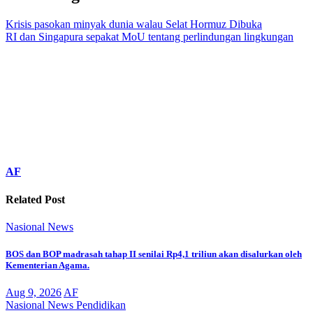
Krisis pasokan minyak dunia walau Selat Hormuz Dibuka
RI dan Singapura sepakat MoU tentang perlindungan lingkungan
AF
Related Post
Nasional
News
BOS dan BOP madrasah tahap II senilai Rp4,1 triliun akan disalurkan oleh
Kementerian Agama.
Aug 9, 2026
AF
Nasional
News
Pendidikan