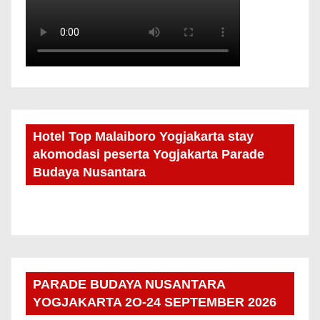
Hotel Top Malaiboro Yogjakarta stay
akomodasi peserta Yogjakarta Parade
Budaya Nusantara
PARADE BUDAYA NUSANTARA
YOGJAKARTA 2O-24 SEPTEMBER 2026