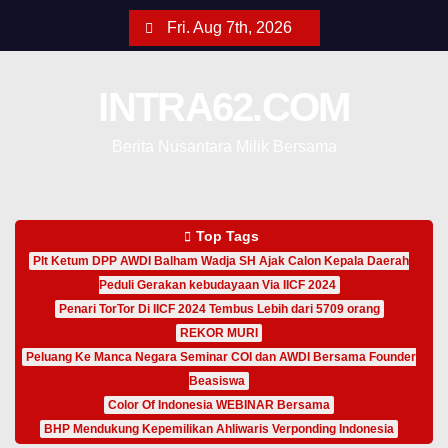
Fri. Aug 7th, 2026
INTRA62.COM
Berita Nusantara Milik Bersama
Top Tags
Plt Ketum DPP AWDI Balham Wadja SH Ajak Calon Kepala Daerah
Peduli Gerakan kebudayaan Via IICF 2024
Penari TorTor Di IICF 2024 Tembus Lebih dari 5709 orang
REKOR MURI
Peluang Ke Manca Negara Seminar COI dan AWDI Bersama Founder
Beasiswa
Color Of Indonesia WEBINAR Bersama
BHP Mendukung Kepemilikan Ahliwaris Verponding Indonesia