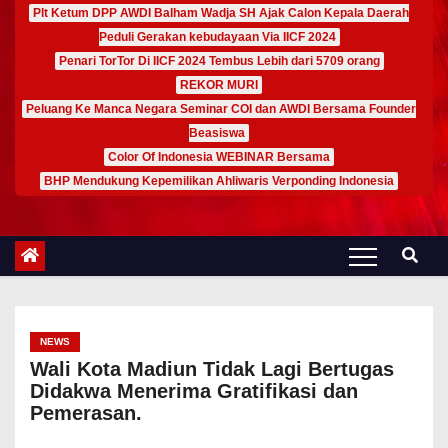
Plt Ketum DPP AWDI Balham Wadja SH Ajak Calon Kepala Daerah
Peduli Gerakan kebudayaan Via IICF 2024
Penari TorTor Di IICF 2024 Tembus Lebih dari 5709 orang
REKOR MURI
Peluang Ke Manca Negara Seminar COI dan AWDI Bersama Founder
Beasiswa
Color Of Indonesia WEBINAR Bersama
BHP Mendukung Kepemilikan Ahliwaris Verponding Indonesia
NEWS
Wali Kota Madiun Tidak Lagi Bertugas
Didakwa Menerima Gratifikasi dan
Pemerasan.