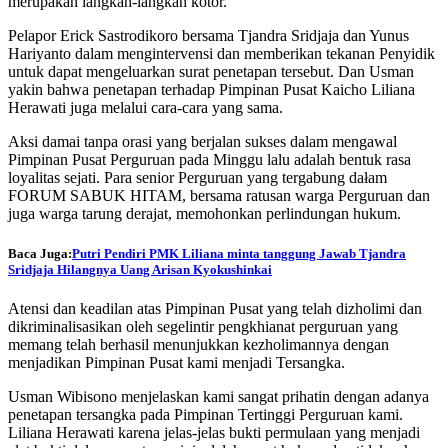
merupakan langkah-langkah kotor.
Pelapor Erick Sastrodikoro bersama Tjandra Sridjaja dan Yunus
Hariyanto dalam mengintervensi dan memberikan tekanan Penyidik
untuk dapat mengeluarkan surat penetapan tersebut. Dan Usman
yakin bahwa penetapan terhadap Pimpinan Pusat Kaicho Liliana
Herawati juga melalui cara-cara yang sama.
Aksi damai tanpa orasi yang berjalan sukses dalam mengawal
Pimpinan Pusat Perguruan pada Minggu lalu adalah bentuk rasa
loyalitas sejati. Para senior Perguruan yang tergabung dałam
FORUM SABUK HITAM, bersama ratusan warga Perguruan dan
juga warga tarung derajat, memohonkan perlindungan hukum.
Baca Juga:
Putri Pendiri PMK Liliana minta tanggung Jawab Tjandra
Sridjaja Hilangnya Uang Arisan Kyokushinkai
Atensi dan keadilan atas Pimpinan Pusat yang telah dizholimi dan
dikriminalisasikan oleh segelintir pengkhianat perguruan yang
memang telah berhasil menunjukkan kezholimannya dengan
menjadikan Pimpinan Pusat kami menjadi Tersangka.
Usman Wibisono menjelaskan kami sangat prihatin dengan adanya
penetapan tersangka pada Pimpinan Tertinggi Perguruan kami.
Liliana Herawati karena jelas-jelas bukti permulaan yang menjadi