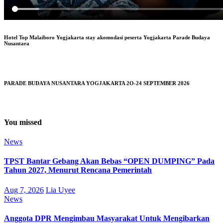
Hotel Top Malaiboro Yogjakarta stay akomodasi peserta Yogjakarta Parade Budaya
Nusantara
PARADE BUDAYA NUSANTARA YOGJAKARTA 2O-24 SEPTEMBER 2026
You missed
News
TPST Bantar Gebang Akan Bebas “OPEN DUMPING” Pada
Tahun 2027, Menurut Rencana Pemerintah
Aug 7, 2026
Lia Uyee
News
Anggota DPR Mengimbau Masyarakat Untuk Mengibarkan