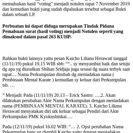
memalsukan hasil “voting” menjadi notulen rapat 7 November 2019
dan kemudian bukti yang sudah dipalsukan tersebut sebagai Bukti
dalam sebuah LP.
Perbuatan ini dapat diduga merupakan Tindak Pidana
Pemalsuan surat (hasil voting) menjadi Notulen seperti yang
dimaksud dalam pasal 263 KUHP.
Bahkan bukti lainnya yaitu pesan Kaicho Liliana Herawati tanggal
(11/11/19) pukul 19.15 WIB sbb: ““.. sy menyambut baik dan setuju
dg apa yg diusulkan Shihan Sridjaja juga sesuai dg suara terbyk saat
rapat… Nama Perkumpulan dirubah dg meniadakan nama (
Pembinaan Mental Karate ) kemudian sy keluar dari Perkumpulan
tsb. …
” Menjadi: Pada (11/11/19) 20.13 – Erick Sastro: ….2. Akan
dilakukan perubahan Akte Nama Perkumpulan dengan meniadakan
nama (PEMBINAAN MENTAL KARATE). 3. Kaicho Liliana
Herawati menyatakan diri utk keluar sebagai Pendiri dari Akte
Perkumpulan PMK Kyokushinkai….
Pada (12/11/19) pukul 16.02 WIB: “… 2. Opsi perubahan Nama
Pekumpulan baru yg diambil Kaicho yaitu dengan meniadakan