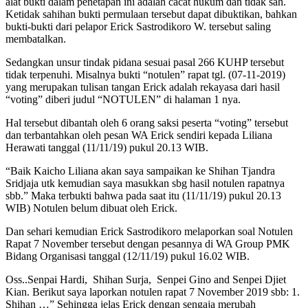
alat bukti dalam penetapan ini adalah cacat hukum dan tidak sah.
Ketidak sahihan bukti permulaan tersebut dapat dibuktikan, bahkan
bukti-bukti dari pelapor Erick Sastrodikoro W. tersebut saling
membatalkan.
Sedangkan unsur tindak pidana sesuai pasal 266 KUHP tersebut
tidak terpenuhi. Misalnya bukti “notulen” rapat tgl. (07-11-2019)
yang merupakan tulisan tangan Erick adalah rekayasa dari hasil
“voting” diberi judul “NOTULEN” di halaman 1 nya.
Hal tersebut dibantah oleh 6 orang saksi peserta “voting” tersebut
dan terbantahkan oleh pesan WA Erick sendiri kepada Liliana
Herawati tanggal (11/11/19) pukul 20.13 WIB.
“Baik Kaicho Liliana akan saya sampaikan ke Shihan Tjandra
Sridjaja utk kemudian saya masukkan sbg hasil notulen rapatnya
sbb.” Maka terbukti bahwa pada saat itu (11/11/19) pukul 20.13
WIB) Notulen belum dibuat oleh Erick.
Dan sehari kemudian Erick Sastrodikoro melaporkan soal Notulen
Rapat 7 November tersebut dengan pesannya di WA Group PMK
Bidang Organisasi tanggal (12/11/19) pukul 16.02 WIB.
Oss..Senpai Hardi, Shihan Surja, Senpei Gino and Senpei Djiet
Kian. Berikut saya laporkan notulen rapat 7 November 2019 sbb: 1.
Shihan …” Sehingga jelas Erick dengan sengaja merubah