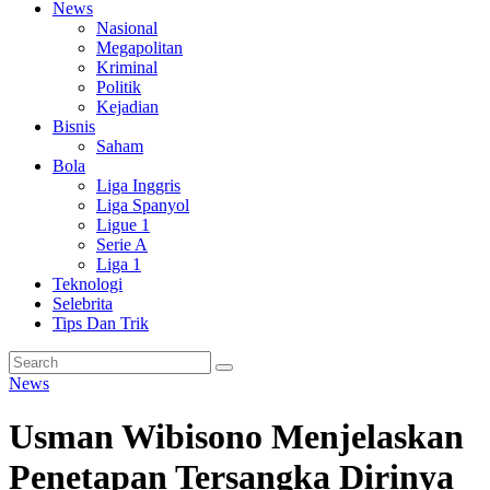
News
Nasional
Megapolitan
Kriminal
Politik
Kejadian
Bisnis
Saham
Bola
Liga Inggris
Liga Spanyol
Ligue 1
Serie A
Liga 1
Teknologi
Selebrita
Tips Dan Trik
News
Usman Wibisono Menjelaskan
Penetapan Tersangka Dirinya