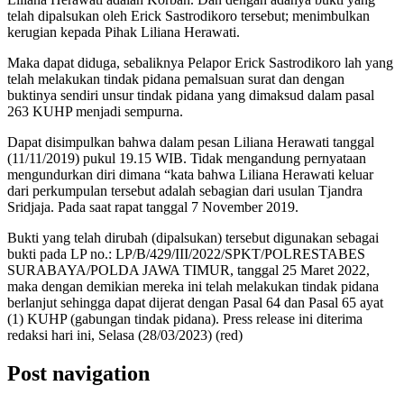
telah dipalsukan oleh Erick Sastrodikoro tersebut; menimbulkan
kerugian kepada Pihak Liliana Herawati.
Maka dapat diduga, sebaliknya Pelapor Erick Sastrodikoro lah yang
telah melakukan tindak pidana pemalsuan surat dan dengan
buktinya sendiri unsur tindak pidana yang dimaksud dalam pasal
263 KUHP menjadi sempurna.
Dapat disimpulkan bahwa dalam pesan Liliana Herawati tanggal
(11/11/2019) pukul 19.15 WIB. Tidak mengandung pernyataan
mengundurkan diri dimana “kata bahwa Liliana Herawati keluar
dari perkumpulan tersebut adalah sebagian dari usulan Tjandra
Sridjaja. Pada saat rapat tanggal 7 November 2019.
Bukti yang telah dirubah (dipalsukan) tersebut digunakan sebagai
bukti pada LP no.: LP/B/429/III/2022/SPKT/POLRESTABES
SURABAYA/POLDA JAWA TIMUR, tanggal 25 Maret 2022,
maka dengan demikian mereka ini telah melakukan tindak pidana
berlanjut sehingga dapat dijerat dengan Pasal 64 dan Pasal 65 ayat
(1) KUHP (gabungan tindak pidana). Press release ini diterima
redaksi hari ini, Selasa (28/03/2023) (red)
Post navigation