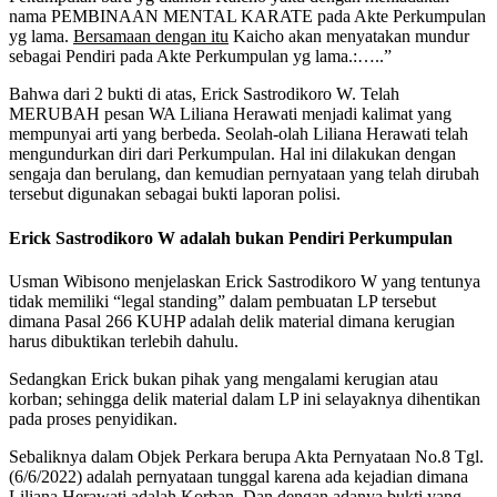
nama PEMBINAAN MENTAL KARATE pada Akte Perkumpulan
yg lama.
Bersamaan dengan itu
Kaicho akan menyatakan mundur
sebagai Pendiri pada Akte Perkumpulan yg lama.:…..”
Bahwa dari 2 bukti di atas, Erick Sastrodikoro W. Telah
MERUBAH pesan WA Liliana Herawati menjadi kalimat yang
mempunyai arti yang berbeda. Seolah-olah Liliana Herawati telah
mengundurkan diri dari Perkumpulan. Hal ini dilakukan dengan
sengaja dan berulang, dan kemudian pernyataan yang telah dirubah
tersebut digunakan sebagai bukti laporan polisi.
Erick Sastrodikoro W adalah bukan Pendiri Perkumpulan
Usman Wibisono menjelaskan Erick Sastrodikoro W yang tentunya
tidak memiliki “legal standing” dalam pembuatan LP tersebut
dimana Pasal 266 KUHP adalah delik material dimana kerugian
harus dibuktikan terlebih dahulu.
Sedangkan Erick bukan pihak yang mengalami kerugian atau
korban; sehingga delik material dalam LP ini selayaknya dihentikan
pada proses penyidikan.
Sebaliknya dalam Objek Perkara berupa Akta Pernyataan No.8 Tgl.
(6/6/2022) adalah pernyataan tunggal karena ada kejadian dimana
Liliana Herawati adalah Korban. Dan dengan adanya bukti yang