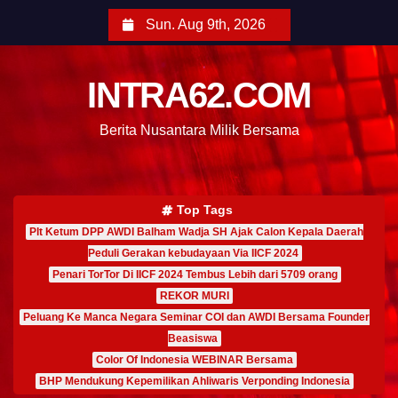
Sun. Aug 9th, 2026
INTRA62.COM
Berita Nusantara Milik Bersama
Top Tags
Plt Ketum DPP AWDI Balham Wadja SH Ajak Calon Kepala Daerah
Peduli Gerakan kebudayaan Via IICF 2024
Penari TorTor Di IICF 2024 Tembus Lebih dari 5709 orang
REKOR MURI
Peluang Ke Manca Negara Seminar COI dan AWDI Bersama Founder
Beasiswa
Color Of Indonesia WEBINAR Bersama
BHP Mendukung Kepemilikan Ahliwaris Verponding Indonesia