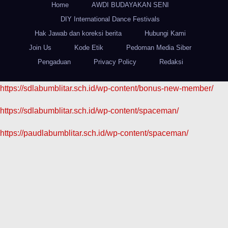
Home
AWDI BUDAYAKAN SENI
DIY International Dance Festivals
Hak Jawab dan koreksi berita
Hubungi Kami
Join Us
Kode Etik
Pedoman Media Siber
Pengaduan
Privacy Policy
Redaksi
https://sdlabumblitar.sch.id/wp-content/bonus-new-member/
https://sdlabumblitar.sch.id/wp-content/spaceman/
https://paudlabumblitar.sch.id/wp-content/spaceman/