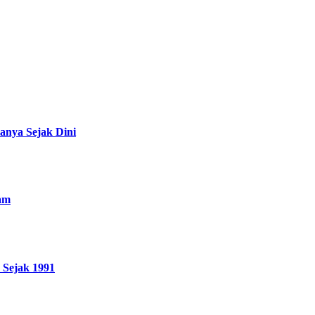
anya Sejak Dini
ram
 Sejak 1991