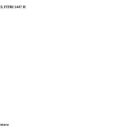
 FITRI 1447 H
antara