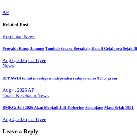
AF
Related Post
Kesehatan
News
Penyakit Katup Jantung Tumbuh Secara Bertahap, Kenali Gejalanya Sejak Di
Aug 6, 2026
Lia Uyee
News
DPP AWDI tuntut investigasi independen raibnya emas 936,7 gram
Aug 4, 2026
AF
Cuaca
Kesehatan
News
BMKG: Juli 2026 Akan Menjadi Juli Terkering Sepanjang Masa Sejak 1991
Aug 4, 2026
Lia Uyee
Leave a Reply