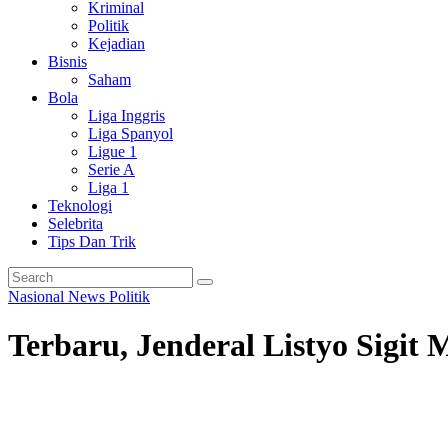
Kriminal
Politik
Kejadian
Bisnis
Saham
Bola
Liga Inggris
Liga Spanyol
Ligue 1
Serie A
Liga 1
Teknologi
Selebrita
Tips Dan Trik
Nasional
News
Politik
Terbaru, Jenderal Listyo Sigit