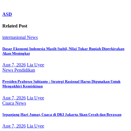
ASD
Related Post
internasional
News
Dasar Ekonomi Indonesia Masih Stabil, Nilai Tukar Rupiah Diperkirakan
Akan Meningkat
Aug 7, 2026
Lia Uyee
News
Pendidikan
Presiden Prabowo Subianto : Strategi Rasional Harus Digunakan Untuk
Mengakhiri Kemiskinan
Aug 7, 2026
Lia Uyee
Cuaca
News
Sepanjang Hari Jumat, Cuaca di DKI Jakarta Akan Cerah dan Berawan
Aug 7, 2026
Lia Uyee