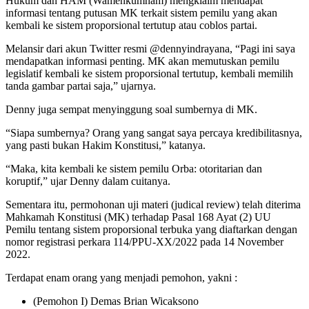
Hukum dan HAM (Wamenkumham) mengklaim mendapat
informasi tentang putusan MK terkait sistem pemilu yang akan
kembali ke sistem proporsional tertutup atau coblos partai.
Melansir dari akun Twitter resmi @dennyindrayana, “Pagi ini saya
mendapatkan informasi penting. MK akan memutuskan pemilu
legislatif kembali ke sistem proporsional tertutup, kembali memilih
tanda gambar partai saja,” ujarnya.
Denny juga sempat menyinggung soal sumbernya di MK.
“Siapa sumbernya? Orang yang sangat saya percaya kredibilitasnya,
yang pasti bukan Hakim Konstitusi,” katanya.
“Maka, kita kembali ke sistem pemilu Orba: otoritarian dan
koruptif,” ujar Denny dalam cuitanya.
Sementara itu, permohonan uji materi (judical review) telah diterima
Mahkamah Konstitusi (MK) terhadap Pasal 168 Ayat (2) UU
Pemilu tentang sistem proporsional terbuka yang diaftarkan dengan
nomor registrasi perkara 114/PPU-XX/2022 pada 14 November
2022.
Terdapat enam orang yang menjadi pemohon, yakni :
(Pemohon I) Demas Brian Wicaksono