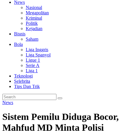
News
Nasional
Megapolitan
Kriminal
Politik
Kejadian
Bisnis
Saham
Bola
Liga Inggris
Liga Spanyol
Ligue 1
Serie A
Liga 1
Teknologi
Selebrita
Tips Dan Trik
News
Sistem Pemilu Diduga Bocor,
Mahfud MD Minta Polisi