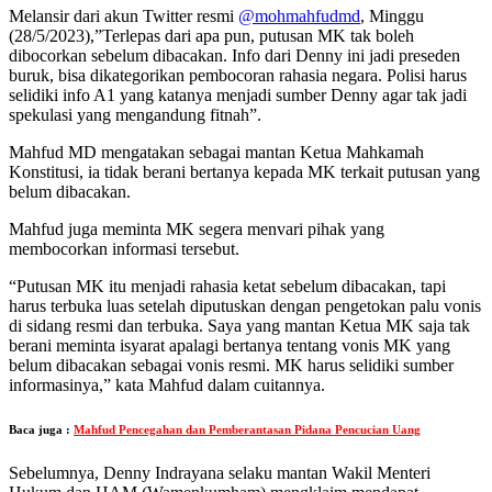
Melansir dari akun Twitter resmi
@mohmahfudmd
, Minggu
(28/5/2023),”Terlepas dari apa pun, putusan MK tak boleh
dibocorkan sebelum dibacakan. Info dari Denny ini jadi preseden
buruk, bisa dikategorikan pembocoran rahasia negara. Polisi harus
selidiki info A1 yang katanya menjadi sumber Denny agar tak jadi
spekulasi yang mengandung fitnah”.
Mahfud MD mengatakan sebagai mantan Ketua Mahkamah
Konstitusi, ia tidak berani bertanya kepada MK terkait putusan yang
belum dibacakan.
Mahfud juga meminta MK segera menvari pihak yang
membocorkan informasi tersebut.
“Putusan MK itu menjadi rahasia ketat sebelum dibacakan, tapi
harus terbuka luas setelah diputuskan dengan pengetokan palu vonis
di sidang resmi dan terbuka. Saya yang mantan Ketua MK saja tak
berani meminta isyarat apalagi bertanya tentang vonis MK yang
belum dibacakan sebagai vonis resmi. MK harus selidiki sumber
informasinya,” kata Mahfud dalam cuitannya.
Baca juga :
Mahfud Pencegahan dan Pemberantasan Pidana Pencucian Uang
Sebelumnya, Denny Indrayana selaku mantan Wakil Menteri