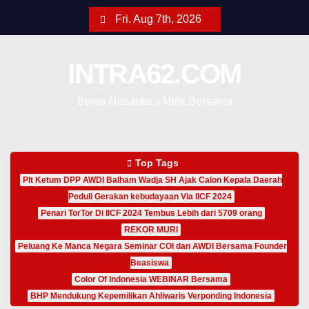
Fri. Aug 7th, 2026
INTRA62.COM
Berita Nusantara Milik Bersama
Top Tags
Plt Ketum DPP AWDI Balham Wadja SH Ajak Calon Kepala Daerah
Peduli Gerakan kebudayaan Via IICF 2024
Penari TorTor Di IICF 2024 Tembus Lebih dari 5709 orang
REKOR MURI
Peluang Ke Manca Negara Seminar COI dan AWDI Bersama Founder
Beasiswa
Color Of Indonesia WEBINAR Bersama
BHP Mendukung Kepemilikan Ahliwaris Verponding Indonesia