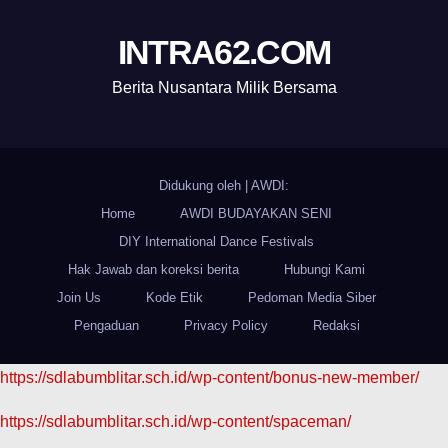
INTRA62.COM
Berita Nusantara Milik Bersama
Didukung oleh
|
AWDI:
Home
AWDI BUDAYAKAN SENI
DIY International Dance Festivals
Hak Jawab dan koreksi berita
Hubungi Kami
Join Us
Kode Etik
Pedoman Media Siber
Pengaduan
Privacy Policy
Redaksi
https://sdlabumblitar.sch.id/wp-content/bonus-new-member/
https://sdlabumblitar.sch.id/wp-content/spaceman/