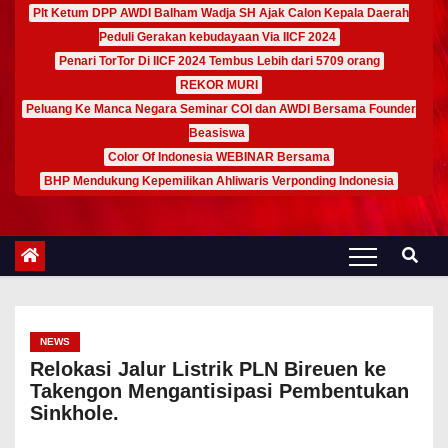
Plt Ketum DPP AWDI Balham Wadja SH Ajak Calon Kepala Daerah
Peduli Gerakan kebudayaan Via IICF 2024
Penari TorTor Di IICF 2024 Tembus Lebih dari 5709 orang
REKOR MURI
Peluang Ke Manca Negara Seminar COI dan AWDI Bersama Founder
Beasiswa
Color Of Indonesia WEBINAR Bersama
BHP Mendukung Kepemilikan Ahliwaris Verponding Indonesia
NEWS
Relokasi Jalur Listrik PLN Bireuen ke
Takengon Mengantisipasi Pembentukan
Sinkhole.