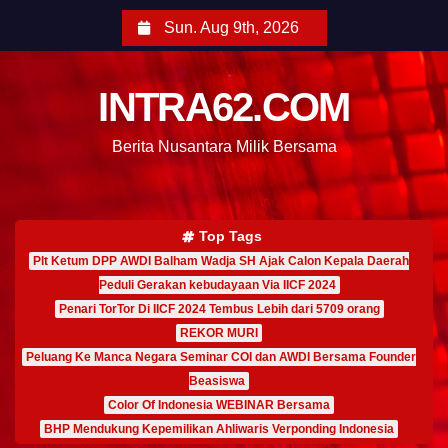
Sun. Aug 9th, 2026
INTRA62.COM
Berita Nusantara Milik Bersama
Top Tags
Plt Ketum DPP AWDI Balham Wadja SH Ajak Calon Kepala Daerah
Peduli Gerakan kebudayaan Via IICF 2024
Penari TorTor Di IICF 2024 Tembus Lebih dari 5709 orang
REKOR MURI
Peluang Ke Manca Negara Seminar COI dan AWDI Bersama Founder
Beasiswa
Color Of Indonesia WEBINAR Bersama
BHP Mendukung Kepemilikan Ahliwaris Verponding Indonesia