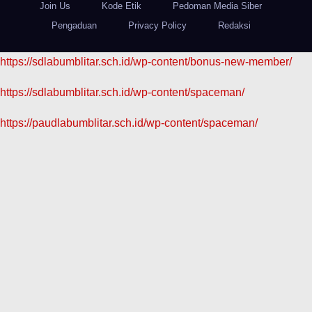
Join Us
Kode Etik
Pedoman Media Siber
Pengaduan
Privacy Policy
Redaksi
https://sdlabumblitar.sch.id/wp-content/bonus-new-member/
https://sdlabumblitar.sch.id/wp-content/spaceman/
https://paudlabumblitar.sch.id/wp-content/spaceman/