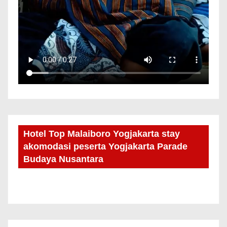
Hotel Top Malaiboro Yogjakarta stay
akomodasi peserta Yogjakarta Parade
Budaya Nusantara