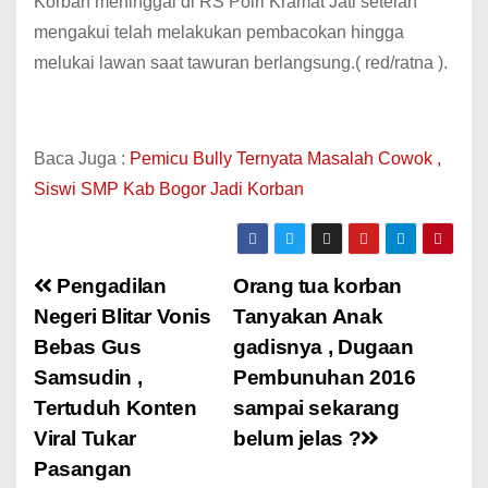
Korban meninggal di RS Polri Kramat Jati setelah
mengakui telah melakukan pembacokan hingga
melukai lawan saat tawuran berlangsung.( red/ratna ).
Baca Juga :
Pemicu Bully Ternyata Masalah Cowok ,
Siswi SMP Kab Bogor Jadi Korban
Pengadilan
Orang tua korban
Negeri Blitar Vonis
Tanyakan Anak
Bebas Gus
gadisnya , Dugaan
Samsudin ,
Pembunuhan 2016
Tertuduh Konten
sampai sekarang
Viral Tukar
belum jelas ?
Pasangan