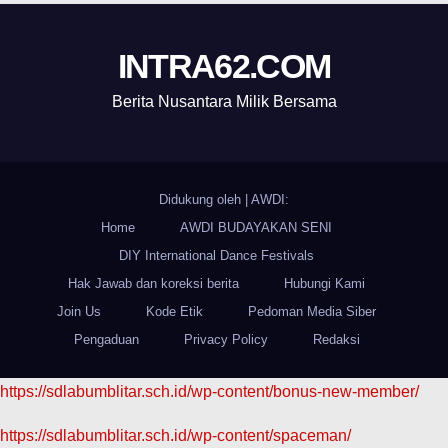
INTRA62.COM
Berita Nusantara Milik Bersama
Didukung oleh
|
AWDI:
Home
AWDI BUDAYAKAN SENI
DIY International Dance Festivals
Hak Jawab dan koreksi berita
Hubungi Kami
Join Us
Kode Etik
Pedoman Media Siber
Pengaduan
Privacy Policy
Redaksi
https://sdlabumblitar.sch.id/wp-content/bonus-new-member/
https://sdlabumblitar.sch.id/wp-content/spaceman/