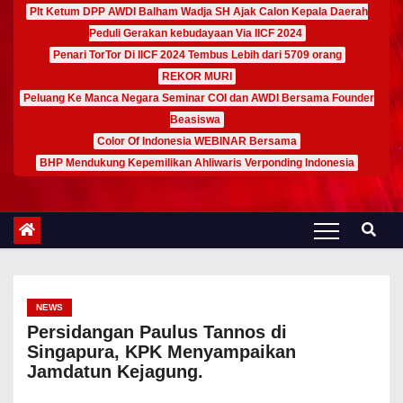
Plt Ketum DPP AWDI Balham Wadja SH Ajak Calon Kepala Daerah
Peduli Gerakan kebudayaan Via IICF 2024
Penari TorTor Di IICF 2024 Tembus Lebih dari 5709 orang
REKOR MURI
Peluang Ke Manca Negara Seminar COI dan AWDI Bersama Founder
Beasiswa
Color Of Indonesia WEBINAR Bersama
BHP Mendukung Kepemilikan Ahliwaris Verponding Indonesia
NEWS
Persidangan Paulus Tannos di
Singapura, KPK Menyampaikan
Jamdatun Kejagung.