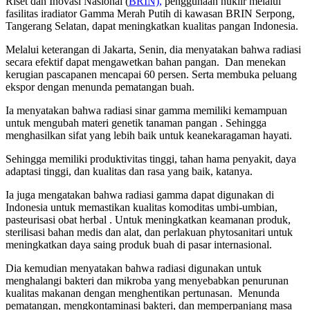
Riset dan Inovasi Nasional (
BRIN),
penggunaan nuklir melalui
fasilitas iradiator Gamma Merah Putih di kawasan BRIN Serpong,
Tangerang Selatan, dapat meningkatkan kualitas pangan Indonesia.
Melalui keterangan di Jakarta, Senin, dia menyatakan bahwa radiasi
secara efektif dapat mengawetkan bahan pangan. Dan menekan
kerugian pascapanen mencapai 60 persen. Serta membuka peluang
ekspor dengan menunda pematangan buah.
Ia menyatakan bahwa radiasi sinar gamma memiliki kemampuan
untuk mengubah materi genetik tanaman pangan . Sehingga
menghasilkan sifat yang lebih baik untuk keanekaragaman hayati.
Sehingga memiliki produktivitas tinggi, tahan hama penyakit, daya
adaptasi tinggi, dan kualitas dan rasa yang baik, katanya.
Ia juga mengatakan bahwa radiasi gamma dapat digunakan di
Indonesia untuk memastikan kualitas komoditas umbi-umbian,
pasteurisasi obat herbal . Untuk meningkatkan keamanan produk,
sterilisasi bahan medis dan alat, dan perlakuan phytosanitari untuk
meningkatkan daya saing produk buah di pasar internasional.
Dia kemudian menyatakan bahwa radiasi digunakan untuk
menghalangi bakteri dan mikroba yang menyebabkan penurunan
kualitas makanan dengan menghentikan pertunasan. Menunda
pematangan, mengkontaminasi bakteri, dan memperpanjang masa