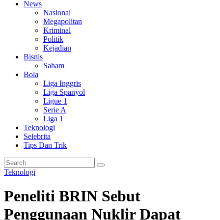
News
Nasional
Megapolitan
Kriminal
Politik
Kejadian
Bisnis
Saham
Bola
Liga Inggris
Liga Spanyol
Ligue 1
Serie A
Liga 1
Teknologi
Selebrita
Tips Dan Trik
Teknologi
Peneliti BRIN Sebut
Penggunaan Nuklir Dapat