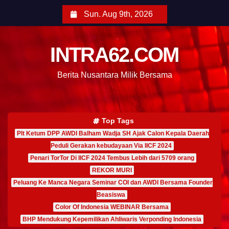
Sun. Aug 9th, 2026
INTRA62.COM
Berita Nusantara Milik Bersama
Top Tags
Plt Ketum DPP AWDI Balham Wadja SH Ajak Calon Kepala Daerah
Peduli Gerakan kebudayaan Via IICF 2024
Penari TorTor Di IICF 2024 Tembus Lebih dari 5709 orang
REKOR MURI
Peluang Ke Manca Negara Seminar COI dan AWDI Bersama Founder
Beasiswa
Color Of Indonesia WEBINAR Bersama
BHP Mendukung Kepemilikan Ahliwaris Verponding Indonesia