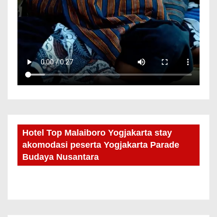
Hotel Top Malaiboro Yogjakarta stay
akomodasi peserta Yogjakarta Parade
Budaya Nusantara