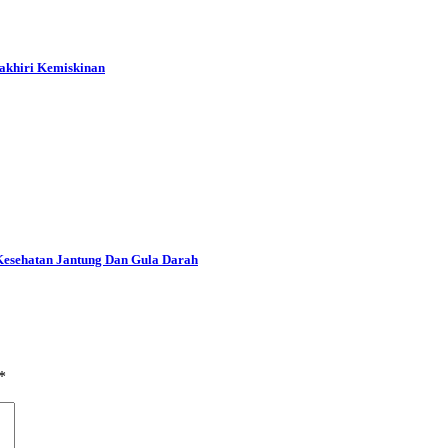
gakhiri Kemiskinan
Kesehatan Jantung Dan Gula Darah
*