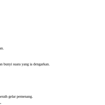
an.
an bunyi suara yang ia dengarkan.
meraih gelar pemenang.
”.