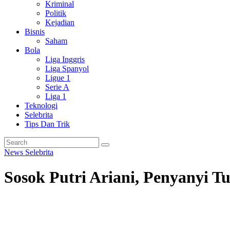
Kriminal
Politik
Kejadian
Bisnis
Saham
Bola
Liga Inggris
Liga Spanyol
Ligue 1
Serie A
Liga 1
Teknologi
Selebrita
Tips Dan Trik
News
Selebrita
Sosok Putri Ariani, Penyanyi 