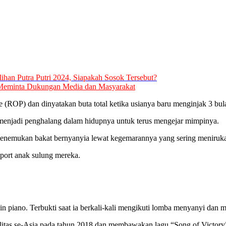
lihan Putra Putri 2024, Siapakah Sosok Tersebut?
3, Meminta Dukungan Media dan Masyarakat
re (ROP) dan dinyatakan buta total ketika usianya baru menginjak 3 bul
ak menjadi penghalang dalam hidupnya untuk terus mengejar mimpinya.
ah menemukan bakat bernyanyia lewat kegemarannya yang sering meniruk
pport anak sulung mereka.
n piano. Terbukti saat ia berkali-kali mengikuti lomba menyanyi dan 
ilitas se-Asia pada tahun 2018 dan membawakan lagu “Song of Victory