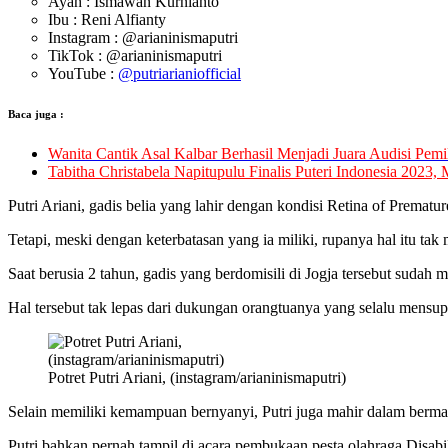
Ayah : Ismawan Kurnianto
Ibu : Reni Alfianty
Instagram : @arianinismaputri
TikTok : @arianinismaputri
YouTube :
@putriarianiofficial
Baca juga :
Wanita Cantik Asal Kalbar Berhasil Menjadi Juara Audisi Pemi
Tabitha Christabela Napitupulu Finalis Puteri Indonesia 202
Putri Ariani, gadis belia yang lahir dengan kondisi Retina of Prematu
Tetapi, meski dengan keterbatasan yang ia miliki, rupanya hal itu t
Saat berusia 2 tahun, gadis yang berdomisili di Jogja tersebut sud
Hal tersebut tak lepas dari dukungan orangtuanya yang selalu mensu
Potret Putri Ariani, (instagram/arianinismaputri)
Selain memiliki kemampuan bernyanyi, Putri juga mahir dalam bermai
Putri bahkan pernah tampil di acara pembukaan pesta olahraga Disab