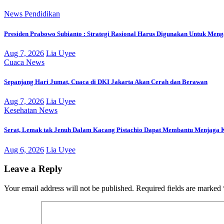
News
Pendidikan
Presiden Prabowo Subianto : Strategi Rasional Harus Digunakan Untuk Men
Aug 7, 2026
Lia Uyee
Cuaca
News
Sepanjang Hari Jumat, Cuaca di DKI Jakarta Akan Cerah dan Berawan
Aug 7, 2026
Lia Uyee
Kesehatan
News
Serat, Lemak tak Jenuh Dalam Kacang Pistachio Dapat Membantu Menjaga 
Aug 6, 2026
Lia Uyee
Leave a Reply
Your email address will not be published.
Required fields are marked