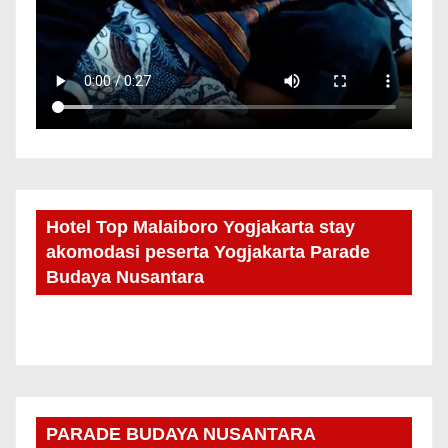
Hotel Top Malaiboro Yogjakarta stay
akomodasi peserta Yogjakarta Parade
Budaya Nusantara
PARADE BUDAYA NUSANTARA