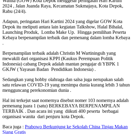
Wanita (GOW) Kota Depok menggelar peringatan Hari Kartini
2024 , Jalan Juanda Raya, Kecamatan Sukmajaya, Kota Depok,
Rabu (24/4).
Adapun, peringatan Hari Kartini 2024 yang digelar GOW Kota
Depok itu meliputi antara lain kegiatan Talkshow, Halal Bihalal,
Launching Produk, Lomba Make Up. Hingga pemilihan Peserta
Kebaya berpenampilan terbaik dan pemenang dalam lomba Kebaya
.
Berpenampilan terbaik adalah Christin M Wartiningsih yang
mewakili dari organisasi KPPI (Kaukus Perempuan Politik
Indonesia) cabang Depok adalah mantan pengajar di YBPK 1
GKJW ( Yayasan Badan Pendidikan Indonesia) .
Sedangkan yang hobby olahraga dan salsa juga nerupakan salah
satu relawan COVID-19 yang menimpa dunia kurang lebih 3 tahun
mengguncang perekonomian dunia .
Hal ini terkejut saat nomernya disebut nomer 103 nomernya adalah
pemenang juara 1 (satu) BERKEBAYA BERPENAMPILAN
TERBAIK . Dan acara ini yang diikuti 400 peserta berbagai
organisasi wanita dari penjuru kota Depok.
Baca juga :
Prabowo Berkunjung ke Sekolah China Tinjau Makan
Siang Gratis