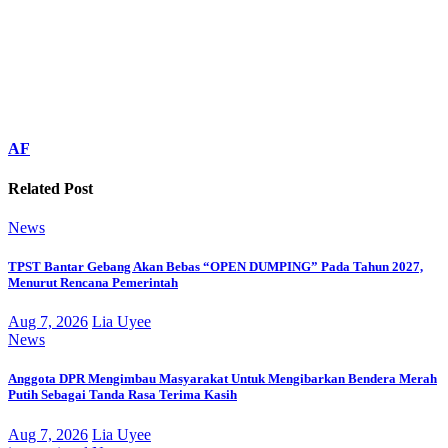
AF
Related Post
News
TPST Bantar Gebang Akan Bebas “OPEN DUMPING” Pada Tahun 2027,
Menurut Rencana Pemerintah
Aug 7, 2026
Lia Uyee
News
Anggota DPR Mengimbau Masyarakat Untuk Mengibarkan Bendera Merah
Putih Sebagai Tanda Rasa Terima Kasih
Aug 7, 2026
Lia Uyee