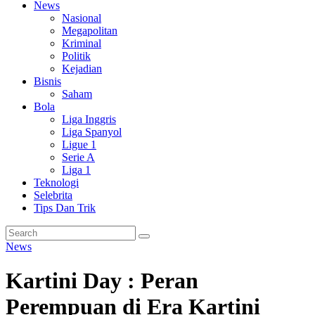
News
Nasional
Megapolitan
Kriminal
Politik
Kejadian
Bisnis
Saham
Bola
Liga Inggris
Liga Spanyol
Ligue 1
Serie A
Liga 1
Teknologi
Selebrita
Tips Dan Trik
News
Kartini Day : Peran
Perempuan di Era Kartini