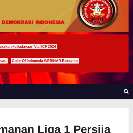
erakan kebudayaan Via IICF 2024
iswa
Color Of Indonesia WEBINAR Bersama
manan Liga 1 Persija