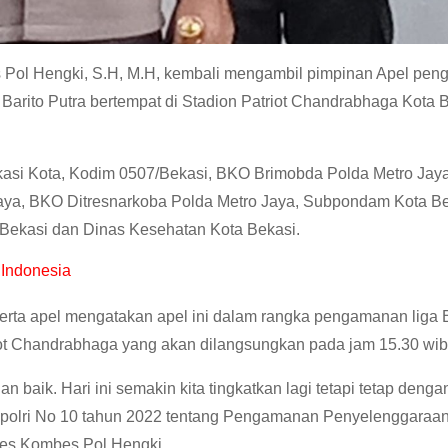
 Pol Hengki, S.H, M.H, kembali mengambil pimpinan Apel pe
arito Putra bertempat di Stadion Patriot Chandrabhaga Kota B
kasi Kota, Kodim 0507/Bekasi, BKO Brimobda Polda Metro Jay
aya, BKO Ditresnarkoba Polda Metro Jaya, Subpondam Kota Be
 Bekasi dan Dinas Kesehatan Kota Bekasi.
 Indonesia
rta apel mengatakan apel ini dalam rangka pengamanan liga 
riot Chandrabhaga yang akan dilangsungkan pada jam 15.30 wib
aik. Hari ini semakin kita tingkatkan lagi tetapi tetap deng
polri No 10 tahun 2022 tentang Pengamanan Penyelenggaraa
res Kombes Pol Hengki.