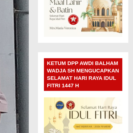
KETUM DPP AWDI BALHAM
WADJA SH MENGUCAPKAN
SELAMAT HARI RAYA IDUL
FITRI 1447 H