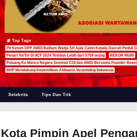
Top Tags
Plt Ketum DPP AWDI Balham Wadja SH Ajak Calon Kepala Daerah Peduli G
Penari TorTor Di IICF 2024 Tembus Lebih dari 5709 orang
REKOR MURI
Peluang Ke Manca Negara Seminar COI dan AWDI Bersama Founder Beas
BHP Mendukung Kepemilikan Ahliwaris Verponding Indonesia
Selebrita
Tips Dan Trik
 Kota Pimpin Apel Penga