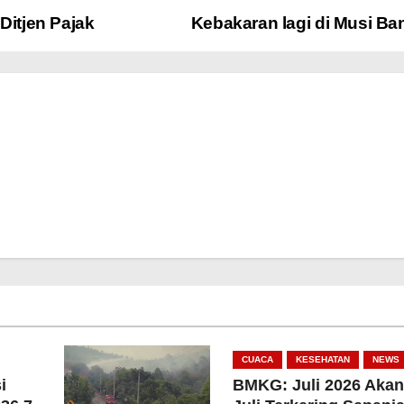
Ditjen Pajak
Kebakaran lagi di Musi Ba
CUACA
KESEHATAN
NEWS
i
BMKG: Juli 2026 Akan