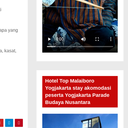
i
 apa yang
, kasat,
Hotel Top Malaiboro
Yogjakarta stay akomodasi
peserta Yogjakarta Parade
Budaya Nusantara