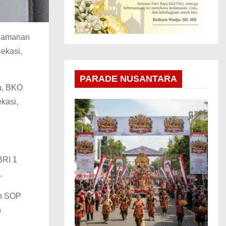
ngamanan
ekasi,
PARADE NUSANTARA
a, BKO
kasi,
BRI 1
.
an SOP
n