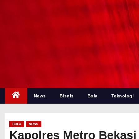
News
Bisnis
Bola
Teknologi
BOLA
NEWS
Kapolres Metro Bekasi