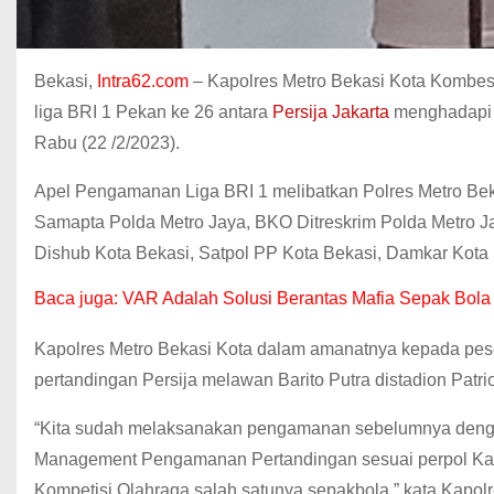
Bekasi,
Intra62.com
– Kapolres Metro Bekasi Kota Kombes
liga BRI 1 Pekan ke 26 antara
Persija Jakarta
menghadapi B
Rabu (22 /2/2023).
Apel Pengamanan Liga BRI 1 melibatkan Polres Metro Be
Samapta Polda Metro Jaya, BKO Ditreskrim Polda Metro J
Dishub Kota Bekasi, Satpol PP Kota Bekasi, Damkar Kota
Baca juga:
VAR Adalah Solusi Berantas Mafia Sepak Bola
Kapolres Metro Bekasi Kota dalam amanatnya kepada pese
pertandingan Persija melawan Barito Putra distadion Pat
“Kita sudah melaksanakan pengamanan sebelumnya dengan b
Management Pengamanan Pertandingan sesuai perpol Ka
Kompetisi Olahraga salah satunya sepakbola,” kata Kapol