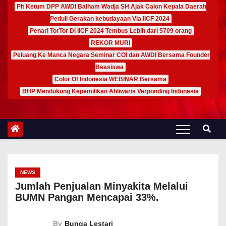
Plt Ketum DPP AWDI Balham Wadja SH Ajak Calon Kepala Daerah
Peduli Gerakan kebudayaan Via IICF 2024
Penari TorTor Di IICF 2024 Tembus Lebih dari 5709 orang
REKOR MURI
Peluang Ke Manca Negara Seminar COI dan AWDI Bersama Founder
Beasiswa
Color Of Indonesia WEBINAR Bersama
BHP Mendukung Kepemilikan Ahliwaris Verponding Indonesia
NEWS
Jumlah Penjualan Minyakita Melalui
BUMN Pangan Mencapai 33%.
By
Bunga Lestari