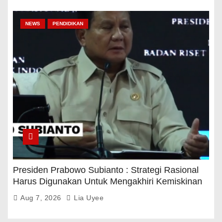
INTRA62.COM
Berita Nusantara Milik Bersama
Didukung oleh
|
AWDI:
Home
AWDI BUDAYAKAN SENI
DIY International Dance Festivals
Hak Jawab dan koreksi berita
Hubungi Kami
Join Us
Kode Etik
Pedoman Media Siber
Pengaduan
Privacy Policy
Redaksi
https://sdlabumblitar.sch.id/wp-content/bonus-new-member/
https://sdlabumblitar.sch.id/wp-content/spaceman/
https://paudlabumblitar.sch.id/wp-content/spaceman/