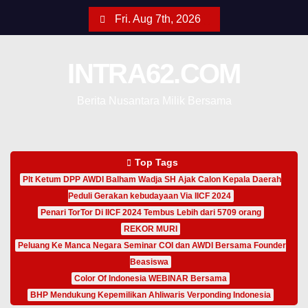
Fri. Aug 7th, 2026
INTRA62.COM
Berita Nusantara Milik Bersama
Top Tags
Plt Ketum DPP AWDI Balham Wadja SH Ajak Calon Kepala Daerah
Peduli Gerakan kebudayaan Via IICF 2024
Penari TorTor Di IICF 2024 Tembus Lebih dari 5709 orang
REKOR MURI
Peluang Ke Manca Negara Seminar COI dan AWDI Bersama Founder
Beasiswa
Color Of Indonesia WEBINAR Bersama
BHP Mendukung Kepemilikan Ahliwaris Verponding Indonesia