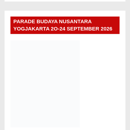
You missed
NEWS
TPST Bantar Gebang Akan Bebas “OPEN
DUMPING” Pada Tahun 2027, Menurut Rencana
Pemerintah
Aug 7, 2026
Lia Uyee