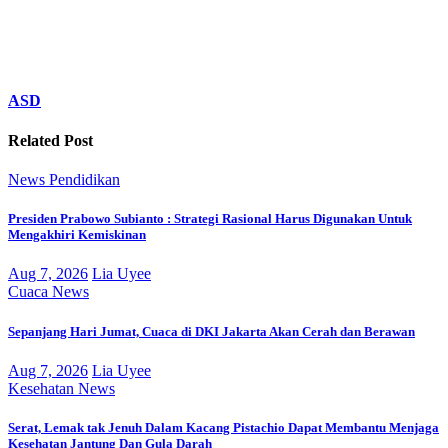
ASD
Related Post
News
Pendidikan
Presiden Prabowo Subianto : Strategi Rasional Harus Digunakan Untuk
Mengakhiri Kemiskinan
Aug 7, 2026
Lia Uyee
Cuaca
News
Sepanjang Hari Jumat, Cuaca di DKI Jakarta Akan Cerah dan Berawan
Aug 7, 2026
Lia Uyee
Kesehatan
News
Serat, Lemak tak Jenuh Dalam Kacang Pistachio Dapat Membantu Menjaga
Kesehatan Jantung Dan Gula Darah