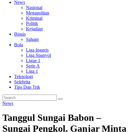
News
Nasional
Megapolitan
Kriminal
Politik
Kejadian
Bisnis
Saham
Bola
Liga Inggris
Liga Spanyol
Ligue 1
Serie A
Liga 1
Teknologi
Selebrita
Tips Dan Trik
News
Tanggul Sungai Babon –
Sungai Pengkol, Ganjar Minta