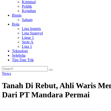
Kriminal
Politik
Kejadian
Bisnis
Saham
Bola
Liga Inggris
Liga Spanyol
Ligue 1
Serie A
Liga 1
Teknologi
Selebrita
Tips Dan Trik
News
Tanah Di Rebut, Ahli Waris Me
Dari PT Mandara Permai