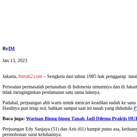
By
IM
Jan 13, 2023
Jakarta,
Intra62.com
– Sengketa dari tahun 1985 hak penggarap tana
Persoalan permasalah pertanahan di Indonesia umumnya dan di Jakart
tidak menginginkan perdamaian satu sama lainnya.
Padahal, perjuangan ahli waris untuk mencari keadilan sudah ke sana
Hasilnya pun tetap nol, bahkan sampai saat ini tanah yang diduduki
P
Baca juga:
Warisan Biong-biong Tanah Jadi Dilema Praktis 
Perjuangan Edy Sanjaya (51) dan Aris (61) hampir putus asa, kedua
permohonan surat keluhannya.