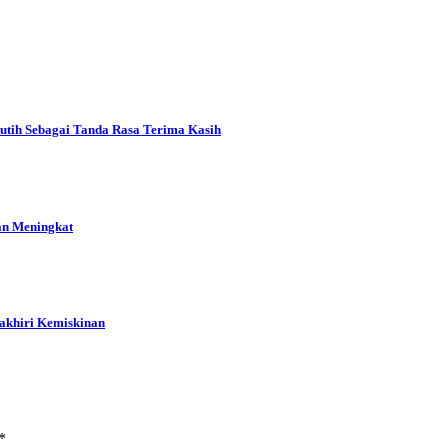
tih Sebagai Tanda Rasa Terima Kasih
an Meningkat
gakhiri Kemiskinan
*