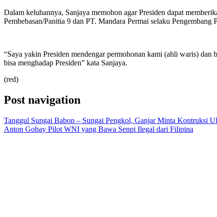
Dalam keluhannya, Sanjaya memohon agar Presiden dapat memberikan
Pembebasan/Panitia 9 dan PT. Mandara Permai selaku Pengembang P
“Saya yakin Presiden mendengar permohonan kami (ahli waris) dan ber
bisa menghadap Presiden” kata Sanjaya.
(red)
Post navigation
Tanggul Sungai Babon – Sungai Pengkol, Ganjar Minta Kontruksi U
Anton Gobay Pilot WNI yang Bawa Senpi Ilegal dari Filipina