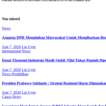
PARADE BUDAYA NUSANTARA YOGJAKARTA 2O-24 SEPTEMBER 2026
You missed
News
Anggota DPR Mengimbau Masyarakat Untuk Mengibarkan Bend
Aug 7, 2026
Lia Uyee
internasional
News
Dasar Ekonomi Indonesia Masih Stabil, Nilai Tukar Rupiah Di
Aug 7, 2026
Lia Uyee
News
Pendidikan
Presiden Prabowo Subianto : Strategi Rasional Harus Digunak
Aug 7, 2026
Lia Uyee
Cuaca
News