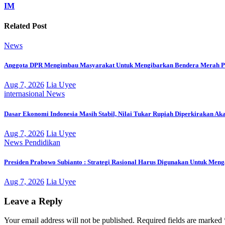
IM
Related Post
News
Anggota DPR Mengimbau Masyarakat Untuk Mengibarkan Bendera Merah Pu
Aug 7, 2026
Lia Uyee
internasional
News
Dasar Ekonomi Indonesia Masih Stabil, Nilai Tukar Rupiah Diperkirakan Ak
Aug 7, 2026
Lia Uyee
News
Pendidikan
Presiden Prabowo Subianto : Strategi Rasional Harus Digunakan Untuk Men
Aug 7, 2026
Lia Uyee
Leave a Reply
Your email address will not be published.
Required fields are marked