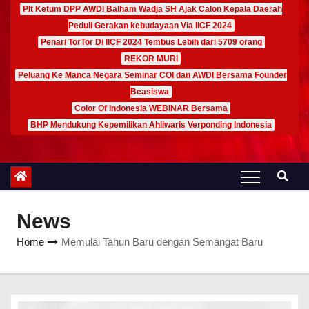
Plt Ketum DPP AWDI Balham Wadja SH Ajak Calon Kepala Daerah
Peduli Gerakan kebudayaan Via IICF 2024
Penari TorTor Di IICF 2024 Tembus Lebih dari 5709 orang
REKOR MURI
Peluang Ke Manca Negara Seminar COI dan AWDI Bersama Founder
Beasiswa
Color Of Indonesia WEBINAR Bersama
BHP Mendukung Kepemilikan Ahliwaris Verponding Indonesia
News
Home
Memulai Tahun Baru dengan Semangat Baru