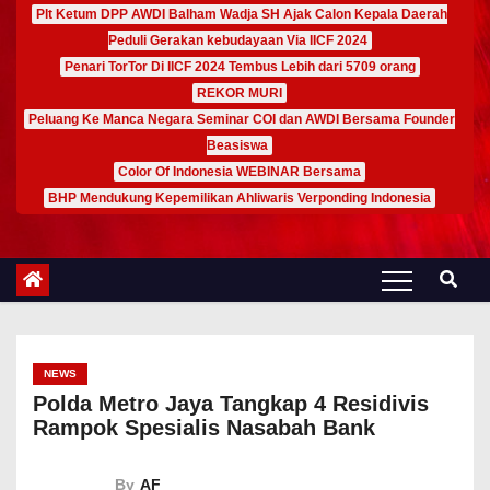
Plt Ketum DPP AWDI Balham Wadja SH Ajak Calon Kepala Daerah
Peduli Gerakan kebudayaan Via IICF 2024
Penari TorTor Di IICF 2024 Tembus Lebih dari 5709 orang
REKOR MURI
Peluang Ke Manca Negara Seminar COI dan AWDI Bersama Founder
Beasiswa
Color Of Indonesia WEBINAR Bersama
BHP Mendukung Kepemilikan Ahliwaris Verponding Indonesia
NEWS
Polda Metro Jaya Tangkap 4 Residivis
Rampok Spesialis Nasabah Bank
By
AF