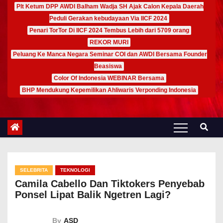
Plt Ketum DPP AWDI Balham Wadja SH Ajak Calon Kepala Daerah
Peduli Gerakan kebudayaan Via IICF 2024
Penari TorTor Di IICF 2024 Tembus Lebih dari 5709 orang
REKOR MURI
Peluang Ke Manca Negara Seminar COI dan AWDI Bersama Founder
Beasiswa
Color Of Indonesia WEBINAR Bersama
BHP Mendukung Kepemilikan Ahliwaris Verponding Indonesia
SELEBRITA
TEKNOLOGI
Camila Cabello Dan Tiktokers Penyebab
Ponsel Lipat Balik Ngetren Lagi?
By
ASD