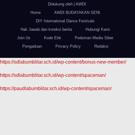
Didukung oleh
|
AWDI:
Home
AWDI BUDAYAKAN SENI
DIY International Dance Festivals
Hak Jawab dan koreksi berita
Hubungi Kami
Join Us
Kode Etik
Pedoman Media Siber
Pengaduan
Privacy Policy
Redaksi
https://sdlabumblitar.sch.id/wp-content/bonus-new-member/
https://sdlabumblitar.sch.id/wp-content/spaceman/
https://paudlabumblitar.sch.id/wp-content/spaceman/