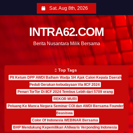
Sat. Aug 8th, 2026
INTRA62.COM
Berita Nusantara Milik Bersama
Top Tags
Plt Ketum DPP AWDI Balham Wadja SH Ajak Calon Kepala Daerah
Peduli Gerakan kebudayaan Via IICF 2024
Penari TorTor Di IICF 2024 Tembus Lebih dari 5709 orang
REKOR MURI
Peluang Ke Manca Negara Seminar COI dan AWDI Bersama Founder
Beasiswa
Color Of Indonesia WEBINAR Bersama
BHP Mendukung Kepemilikan Ahliwaris Verponding Indonesia