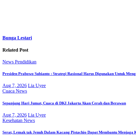
Bunga Lestari
Related Post
News
Pendidikan
Presiden Prabowo Subianto : Strategi Rasional Harus Digunakan Untuk Men
Aug 7, 2026
Lia Uyee
Cuaca
News
Sepanjang Hari Jumat, Cuaca di DKI Jakarta Akan Cerah dan Berawan
Aug 7, 2026
Lia Uyee
Kesehatan
News
Serat, Lemak tak Jenuh Dalam Kacang Pistachio Dapat Membantu Menjaga 