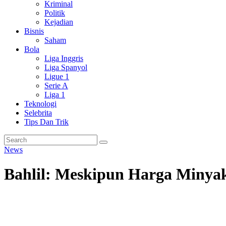
Kriminal
Politik
Kejadian
Bisnis
Saham
Bola
Liga Inggris
Liga Spanyol
Ligue 1
Serie A
Liga 1
Teknologi
Selebrita
Tips Dan Trik
News
Bahlil: Meskipun Harga Minyak 