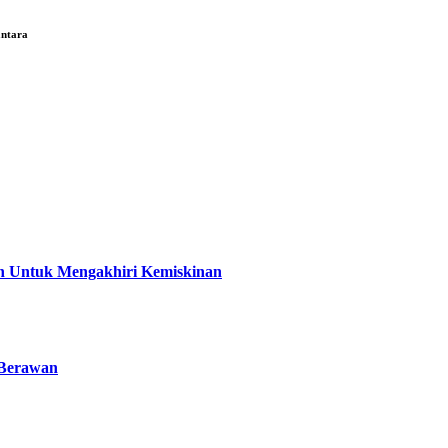
antara
an Untuk Mengakhiri Kemiskinan
 Berawan