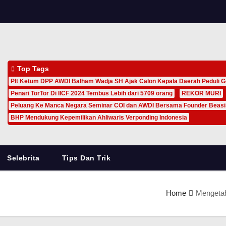
Top Tags
Plt Ketum DPP AWDI Balham Wadja SH Ajak Calon Kepala Daerah Peduli G
Penari TorTor Di IICF 2024 Tembus Lebih dari 5709 orang
REKOR MURI
Peluang Ke Manca Negara Seminar COI dan AWDI Bersama Founder Beas
BHP Mendukung Kepemilikan Ahliwaris Verponding Indonesia
Selebrita
Tips Dan Trik
Home
Mengetah