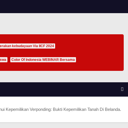
erakan kebudayaan Via IICF 2024
iswa
Color Of Indonesia WEBINAR Bersama
ui Kepemilikan Verponding: Bukti Kepemilikan Tanah Di Belanda.