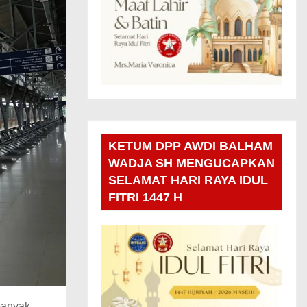
KETUM DPP AWDI BALHAM
WADJA SH MENGUCAPKAN
SELAMAT HARI RAYA IDUL
FITRI 1447 H
banyak