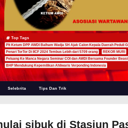
Top Tags
Plt Ketum DPP AWDI Balham Wadja SH Ajak Calon Kepala Daerah Peduli G
Penari TorTor Di IICF 2024 Tembus Lebih dari 5709 orang
REKOR MURI
Peluang Ke Manca Negara Seminar COI dan AWDI Bersama Founder Beas
BHP Mendukung Kepemilikan Ahliwaris Verponding Indonesia
Selebrita
Tips Dan Trik
lai sibuk di Stasiun Pa