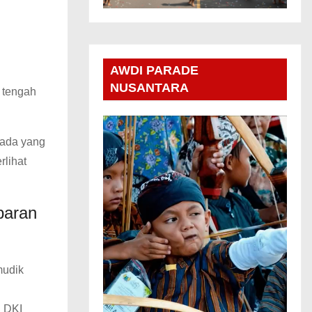
AWDI PARADE
NUSANTARA
t tengah
 ada yang
rlihat
baran
mudik
n DKI