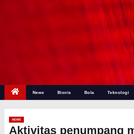
News
Bisnis
Bola
Teknologi
NEWS
Aktivitas penumpang mu