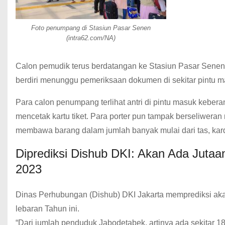
Foto penumpang di Stasiun Pasar Senen
(intra62.com/NA)
Calon pemudik terus berdatangan ke Stasiun Pasar Senen d
berdiri menunggu pemeriksaan dokumen di sekitar pintu m
Para calon penumpang terlihat antri di pintu masuk keb
mencetak kartu tiket. Para porter pun tampak berseliwera
membawa barang dalam jumlah banyak mulai dari tas, kard
Diprediksi Dishub DKI: Akan Ada Juta
2023
Dinas Perhubungan (Dishub) DKI Jakarta memprediksi ak
lebaran Tahun ini.
“Dari jumlah penduduk Jabodetabek, artinya ada sekitar 