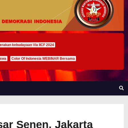
erakan kebudayaan Via IICF 2024
iswa
Color Of Indonesia WEBINAR Bersama
sar Senen, Jakarta