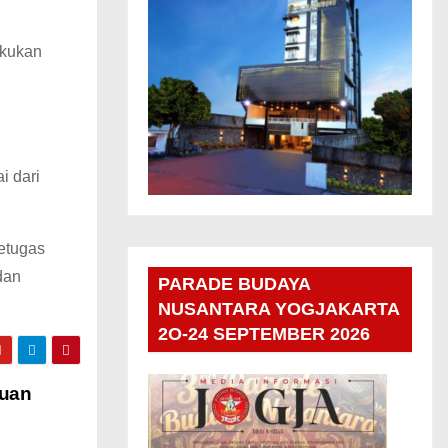
akukan
i dari
petugas
dan
PARADE BUDAYA
NUSANTARA YOGJAKARTA
2O-24 SEPTEMBER 2026
Tuan