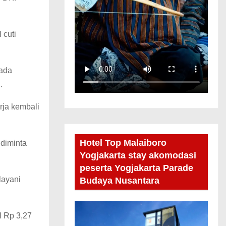
 cuti
 ada
.
rja kembali
Hotel Top Malaiboro
 diminta
Yogjakarta stay akomodasi
peserta Yogjakarta Parade
layani
Budaya Nusantara
l Rp 3,27