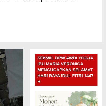
SEKWIL DPW AWDI YOGJA
IBU MARIA VERONICA
MENGUCAPKAN SELAMAT
HARI RAYA IDUL FITRI 1447
H