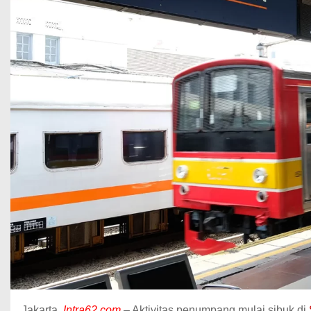
Jakarta,
Intra62.com
– Aktivitas penumpang mulai sibuk di