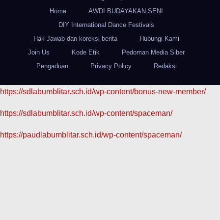
Home
AWDI BUDAYAKAN SENI
DIY International Dance Festivals
Hak Jawab dan koreksi berita
Hubungi Kami
Join Us
Kode Etik
Pedoman Media Siber
Pengaduan
Privacy Policy
Redaksi
https://sdlabumblitar.sch.id/wp-content/bonus-new-member/
https://sdlabumblitar.sch.id/wp-content/spaceman/
https://paudlabumblitar.sch.id/wp-content/spaceman/