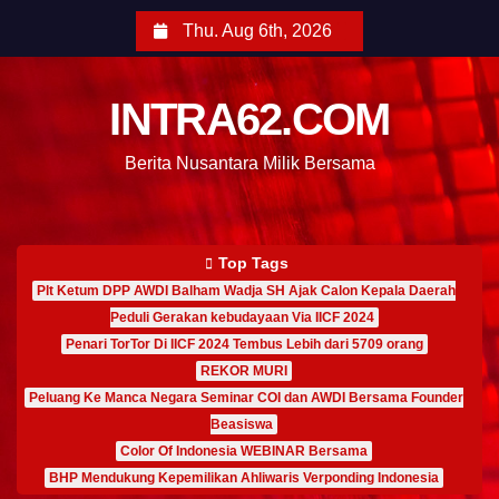
Thu. Aug 6th, 2026
INTRA62.COM
Berita Nusantara Milik Bersama
Top Tags
Plt Ketum DPP AWDI Balham Wadja SH Ajak Calon Kepala Daerah
Peduli Gerakan kebudayaan Via IICF 2024
Penari TorTor Di IICF 2024 Tembus Lebih dari 5709 orang
REKOR MURI
Peluang Ke Manca Negara Seminar COI dan AWDI Bersama Founder
Beasiswa
Color Of Indonesia WEBINAR Bersama
BHP Mendukung Kepemilikan Ahliwaris Verponding Indonesia