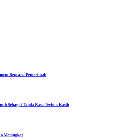
urut Rencana Pemerintah
tih Sebagai Tanda Rasa Terima Kasih
an Meningkat