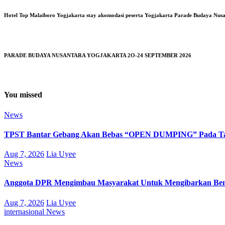
Hotel Top Malaiboro Yogjakarta stay akomodasi peserta Yogjakarta Parade Budaya Nus
PARADE BUDAYA NUSANTARA YOGJAKARTA 2O-24 SEPTEMBER 2026
You missed
News
TPST Bantar Gebang Akan Bebas “OPEN DUMPING” Pada Tah
Aug 7, 2026
Lia Uyee
News
Anggota DPR Mengimbau Masyarakat Untuk Mengibarkan Bend
Aug 7, 2026
Lia Uyee
internasional
News