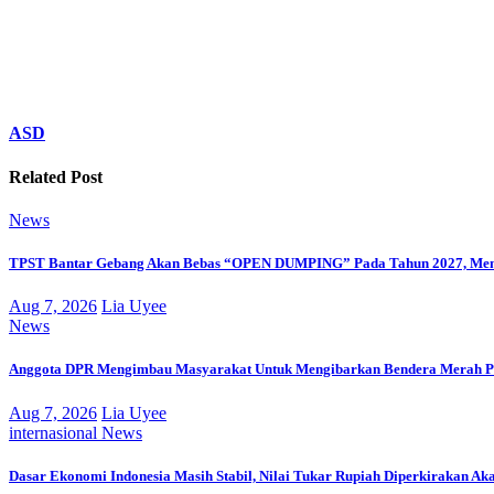
ASD
Related Post
News
TPST Bantar Gebang Akan Bebas “OPEN DUMPING” Pada Tahun 2027, Men
Aug 7, 2026
Lia Uyee
News
Anggota DPR Mengimbau Masyarakat Untuk Mengibarkan Bendera Merah Pu
Aug 7, 2026
Lia Uyee
internasional
News
Dasar Ekonomi Indonesia Masih Stabil, Nilai Tukar Rupiah Diperkirakan Ak