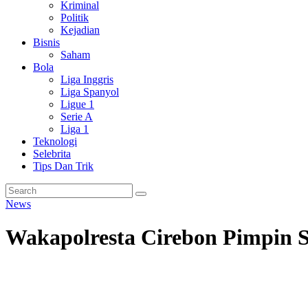
Kriminal
Politik
Kejadian
Bisnis
Saham
Bola
Liga Inggris
Liga Spanyol
Ligue 1
Serie A
Liga 1
Teknologi
Selebrita
Tips Dan Trik
News
Wakapolresta Cirebon Pimpin 