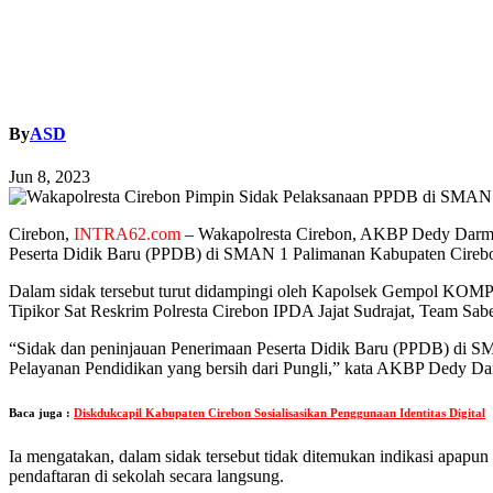
By
ASD
Jun 8, 2023
Cirebon,
INTRA62.com
– Wakapolresta Cirebon, AKBP Dedy Darma
Peserta Didik Baru (PPDB) di SMAN 1 Palimanan Kabupaten Cirebo
Dalam sidak tersebut turut didampingi oleh Kapolsek Gempol KOMPO
Tipikor Sat Reskrim Polresta Cirebon IPDA Jajat Sudrajat, Team Sa
“Sidak dan peninjauan Penerimaan Peserta Didik Baru (PPDB) di S
Pelayanan Pendidikan yang bersih dari Pungli,” kata AKBP Dedy D
Baca juga :
Diskdukcapil Kabupaten Cirebon Sosialisasikan Penggunaan Identitas Digital
Ia mengatakan, dalam sidak tersebut tidak ditemukan indikasi apap
pendaftaran di sekolah secara langsung.