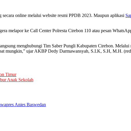
ung secara online melalui website resmi PPDB 2023. Maupun aplikasi
Sa
era melapor ke Call Center Polresta Cirebon 110 atau pesan WhatsA
ngsung menghubungi Tim Saber Pungli Kabupaten Cirebon. Melalui nom
epat mungkin,” ujar AKBP Dedy Darmawansyah, S.I.K, S.H, M.H. (red
on Timur
ibur Anak Sekolah
awapres Anies Baswedan