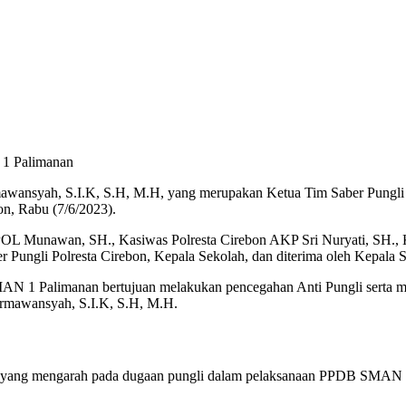
wansyah, S.I.K, S.H, M.H, yang merupakan Ketua Tim Saber Pungli
n, Rabu (7/6/2023).
L Munawan, SH., Kasiwas Polresta Cirebon AKP Sri Nuryati, SH., Ka
ber Pungli Polresta Cirebon, Kepala Sekolah, dan diterima oleh Kepa
MAN 1 Palimanan bertujuan melakukan pencegahan Anti Pungli serta
armawansyah, S.I.K, S.H, M.H.
un yang mengarah pada dugaan pungli dalam pelaksanaan PPDB SMAN 1 P