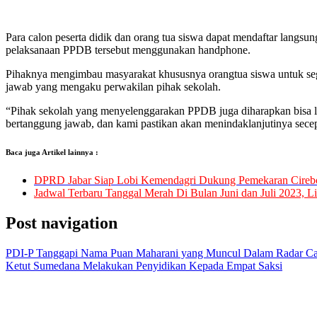
Para calon peserta didik dan orang tua siswa dapat mendaftar langs
pelaksanaan PPDB tersebut menggunakan handphone.
Pihaknya mengimbau masyarakat khususnya orangtua siswa untuk seg
jawab yang mengaku perwakilan pihak sekolah.
“Pihak sekolah yang menyelenggarakan PPDB juga diharapkan bisa la
bertanggung jawab, dan kami pastikan akan menindaklanjutinya sec
Baca juga Artikel lainnya :
DPRD Jabar Siap Lobi Kemendagri Dukung Pemekaran Cireb
Jadwal Terbaru Tanggal Merah Di Bulan Juni dan Juli 2023, L
Post navigation
PDI-P Tanggapi Nama Puan Maharani yang Muncul Dalam Radar C
Ketut Sumedana Melakukan Penyidikan Kepada Empat Saksi