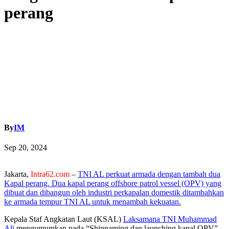
perang
By
IM
Sep 20, 2024
Jakarta,
Intra62.com
–
TNI AL perkuat armada dengan tambah dua
Kapal perang. Dua kapal perang offshore patrol vessel (OPV) yang
dibuat dan dibangun oleh industri perkapalan domestik ditambahkan
ke armada tempur TNI AL untuk menambah kekuatan.
Kepala Staf Angkatan Laut (KSAL)
Laksamana TNI Muhammad
Ali
mengumumkan pada “Shipnaming dan launching kapal OPV”