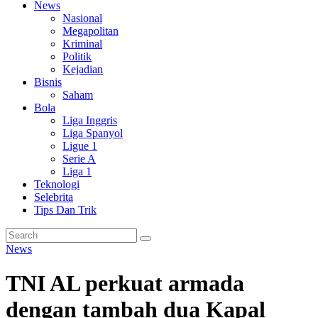
News
Nasional
Megapolitan
Kriminal
Politik
Kejadian
Bisnis
Saham
Bola
Liga Inggris
Liga Spanyol
Ligue 1
Serie A
Liga 1
Teknologi
Selebrita
Tips Dan Trik
News
TNI AL perkuat armada
dengan tambah dua Kapal