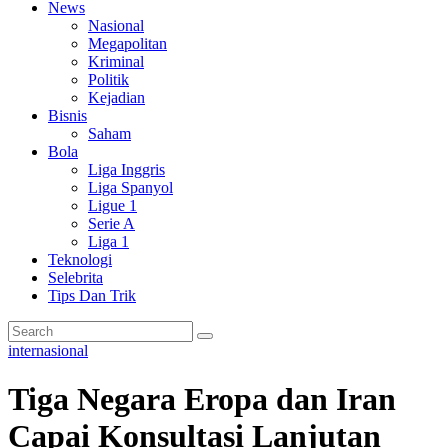
News
Nasional
Megapolitan
Kriminal
Politik
Kejadian
Bisnis
Saham
Bola
Liga Inggris
Liga Spanyol
Ligue 1
Serie A
Liga 1
Teknologi
Selebrita
Tips Dan Trik
internasional
Tiga Negara Eropa dan Iran
Capai Konsultasi Lanjutan