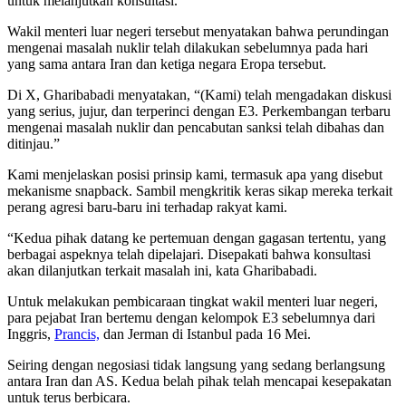
untuk melanjutkan konsultasi.
Wakil menteri luar negeri tersebut menyatakan bahwa perundingan
mengenai masalah nuklir telah dilakukan sebelumnya pada hari
yang sama antara Iran dan ketiga negara Eropa tersebut.
Di X, Gharibabadi menyatakan, “(Kami) telah mengadakan diskusi
yang serius, jujur, dan terperinci dengan E3. Perkembangan terbaru
mengenai masalah nuklir dan pencabutan sanksi telah dibahas dan
ditinjau.”
Kami menjelaskan posisi prinsip kami, termasuk apa yang disebut
mekanisme snapback. Sambil mengkritik keras sikap mereka terkait
perang agresi baru-baru ini terhadap rakyat kami.
“Kedua pihak datang ke pertemuan dengan gagasan tertentu, yang
berbagai aspeknya telah dipelajari. Disepakati bahwa konsultasi
akan dilanjutkan terkait masalah ini, kata Gharibabadi.
Untuk melakukan pembicaraan tingkat wakil menteri luar negeri,
para pejabat Iran bertemu dengan kelompok E3 sebelumnya dari
Inggris,
Prancis,
dan Jerman di Istanbul pada 16 Mei.
Seiring dengan negosiasi tidak langsung yang sedang berlangsung
antara Iran dan AS. Kedua belah pihak telah mencapai kesepakatan
untuk terus berbicara.