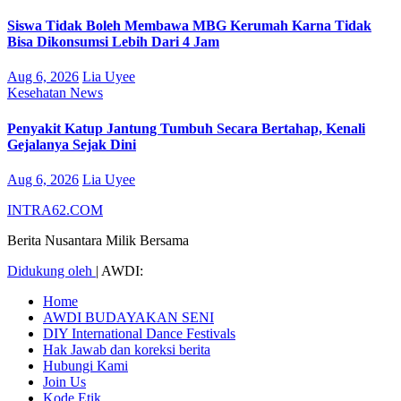
Siswa Tidak Boleh Membawa MBG Kerumah Karna Tidak
Bisa Dikonsumsi Lebih Dari 4 Jam
Aug 6, 2026
Lia Uyee
Kesehatan
News
Penyakit Katup Jantung Tumbuh Secara Bertahap, Kenali
Gejalanya Sejak Dini
Aug 6, 2026
Lia Uyee
INTRA62.COM
Berita Nusantara Milik Bersama
Didukung oleh
|
AWDI:
Home
AWDI BUDAYAKAN SENI
DIY International Dance Festivals
Hak Jawab dan koreksi berita
Hubungi Kami
Join Us
Kode Etik